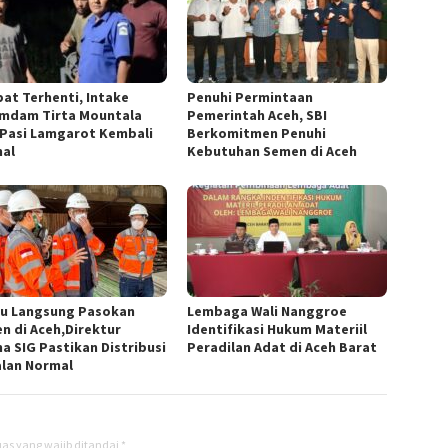
at Terhenti, Intake
Penuhi Permintaan
mdam Tirta Mountala
Pemerintah Aceh, SBI
Pasi Lamgarot Kembali
Berkomitmen Penuhi
al
Kebutuhan Semen di Aceh
au Langsung Pasokan
Lembaga Wali Nanggroe
n di Aceh,Direktur
Identifikasi Hukum Materiil
a SIG Pastikan Distribusi
Peradilan Adat di Aceh Barat
alan Normal
as yang wajib ditandai
*