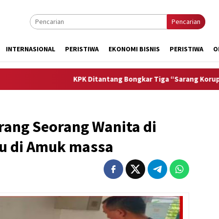
Pencarian
INTERNASIONAL
PERISTIWA
EKONOMI BISNIS
PERISTIWA
O
KPK Ditantang Bongkar Tiga “Sarang Korupsi” di Aceh
ang Seorang Wanita di
lu di Amuk massa