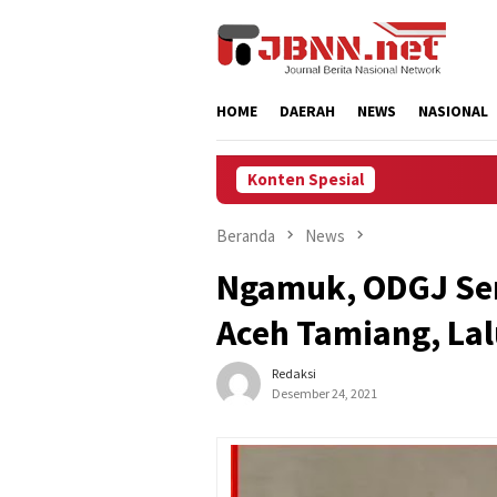
Loncat
ke
konten
HOME
DAERAH
NEWS
NASIONAL
Konten Spesial
Beranda
News
Ngamuk, ODGJ Ser
Aceh Tamiang, La
Redaksi
Desember 24, 2021