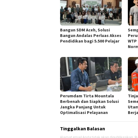
Bangun SDM Aceh, Solusi
Semp
Bangun Andalas Perluas Akses
Peru
Pendidikan bagi 5.500 Pelajar
WTP 
Norm
Perumdam Tirta Mountala
Tinj
Berbenah dan Siapkan Solusi
Seme
Jangka Panjang Untuk
Utam
Optimalisasi Pelayanan
Berj
Tinggalkan Balasan
Alamat email Anda tidak akan dipublikasikan.
Ru