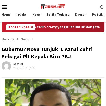
Loncat
Menu
ke
Mobile
konten
Home
Indeks
News
Berita Terbaru
Daerah
Politik 
h Membutuhkan Civil Society yang Kuat untuk Mengawal Dana Pu
Konten Spesial
Beranda
News
Gubernur Nova Tunjuk T. Aznal Zahri
Sebagai Plt Kepala Biro PBJ
Redaksi
Desember 25, 2021