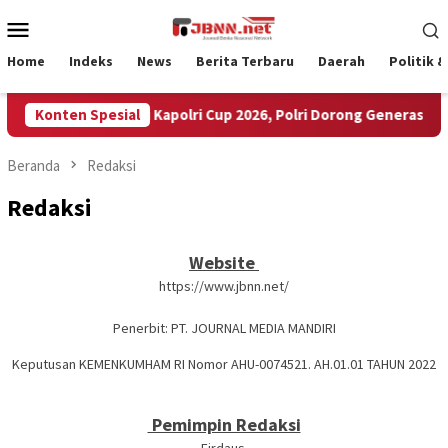
Loncat
Menu
ke
Mobile
konten
Home
Indeks
News
Berita Terbaru
Daerah
Politik 
35.936 Peserta Ikuti Kapolri Cup 2026, Polri Dorong Generasi Muda
Konten Spesial
Beranda
Redaksi
Redaksi
Website
https://www.jbnn.net/
Penerbit: PT. JOURNAL MEDIA MANDIRI
Keputusan KEMENKUMHAM RI Nomor AHU-0074521. AH.01.01 TAHUN 2022
Pemimpin Redaksi