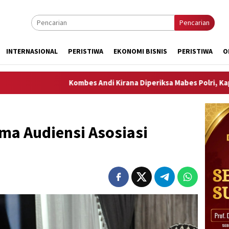
Pencarian
INTERNASIONAL
PERISTIWA
EKONOMI BISNIS
PERISTIWA
O
Kombes Andi Kirana Diperiksa Mabes Polri, Kapolda Tunjuk Kab
ma Audiensi Asosiasi