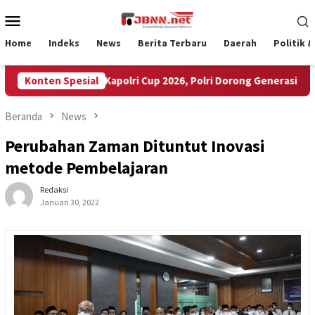
Loncat
Menu
ke
Mobile
konten
Home
Indeks
News
Berita Terbaru
Daerah
Politik 
936 Peserta Ikuti Kapolri Cup 2026, Polri Dorong Generasi Muda Jad
Konten Spesial
Beranda
News
Perubahan Zaman Dituntut Inovasi
metode Pembelajaran
Redaksi
Januari 30, 2022