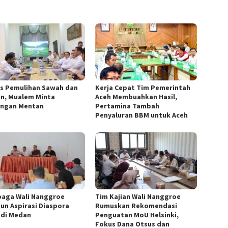
s Pemulihan Sawah dan
Kerja Cepat Tim Pemerintah
n, Mualem Minta
Aceh Membuahkan Hasil,
ngan Mentan
Pertamina Tambah
Penyaluran BBM untuk Aceh
aga Wali Nanggroe
Tim Kajian Wali Nanggroe
un Aspirasi Diaspora
Rumuskan Rekomendasi
 di Medan
Penguatan MoU Helsinki,
Fokus Dana Otsus dan