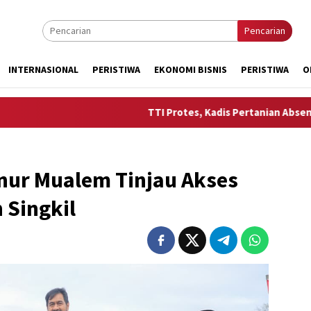
Pencarian
INTERNASIONAL
PERISTIWA
EKONOMI BISNIS
PERISTIWA
O
TTI Protes, Kadis Pertanian Absen Dampingi M
rnur Mualem Tinjau Akses
 Singkil