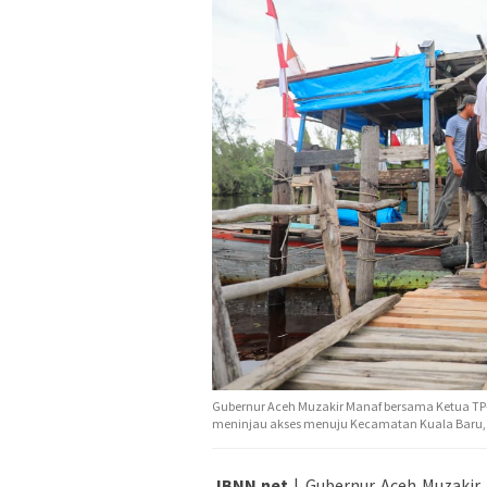
Gubernur Aceh Muzakir Manaf bersama Ketua TP- 
meninjau akses menuju Kecamatan Kuala Baru, Ac
JBNN.net
| Gubernur Aceh Muzakir