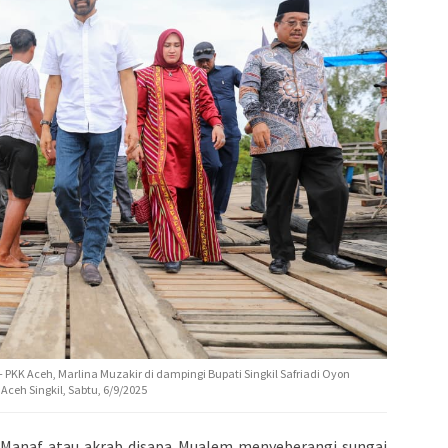
PKK Aceh, Marlina Muzakir di dampingi Bupati Singkil Safriadi Oyon
eh Singkil, Sabtu, 6/9/2025
 Manaf atau akrab disapa Mualem menyeberangi sungai