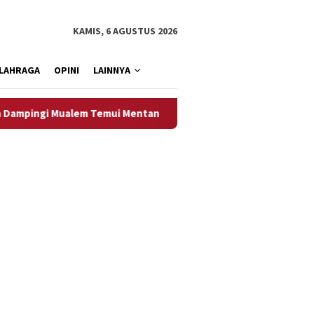
KAMIS, 6 AGUSTUS 2026
LAHRAGA
OPINI
LAINNYA
ualem Temui Mentan
Penuhi Permintaan Pemerintah Aceh