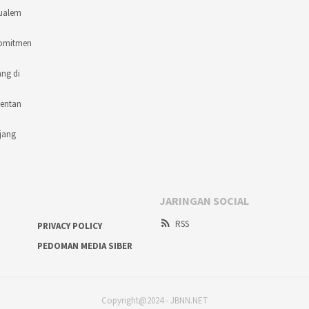
Mualem
komitmen
ng di
mentan
jang
JARINGAN SOCIAL
RSS
PRIVACY POLICY
PEDOMAN MEDIA SIBER
Copyright@2024 - JBNN.NET