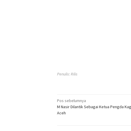
Penulis: Rilis
Navigasi
Pos sebelumnya
M Nasir Dilantik Sebagai Ketua Pengda K
pos
Aceh