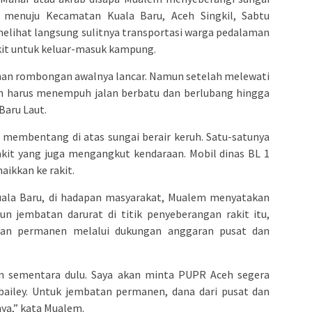
 menuju Kecamatan Kuala Baru, Aceh Singkil, Sabtu
a melihat langsung sulitnya transportasi warga pedalaman
kit untuk keluar-masuk kampung.
lanan rombongan awalnya lancar. Namun setelah melewati
n harus menempuh jalan berbatu dan berlubang hingga
Baru Laut.
ng membentang di atas sungai berair keruh. Satu-satunya
kit yang juga mengangkut kendaraan. Mobil dinas BL 1
aikkan ke rakit.
uala Baru, di hadapan masyarakat, Mualem menyatakan
 jembatan darurat di titik penyeberangan rakit itu,
tan permanen melalui dukungan anggaran pusat dan
n sementara dulu. Saya akan minta PUPR Aceh segera
ailey. Untuk jembatan permanen, dana dari pusat dan
nya,” kata Mualem.