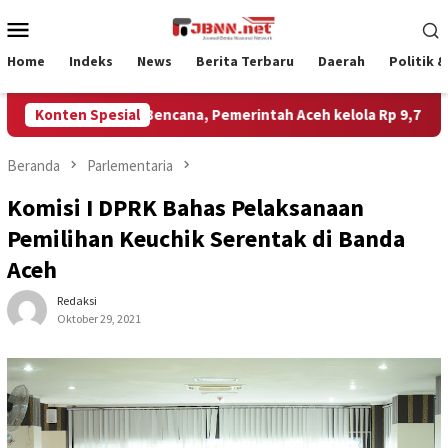
Loncat
Menu
ke
Mobile
konten
Home
Indeks
News
Berita Terbaru
Daerah
Politik 
entan untuk Bencana, Pemerintah Aceh kelola Rp 9,7 Miliar
Konten Spesial
Beranda
Parlementaria
Komisi I DPRK Bahas Pelaksanaan
Pemilihan Keuchik Serentak di Banda
Aceh
Redaksi
Oktober 29, 2021