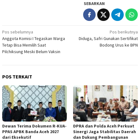
SEBARKAN
Navigasi
Pos sebelumnya
Pos berikutnya
Anggota Komisi I Tegaskan Warga
Diduga, Safri Gunakan Sertifikat
pos
Tetap Bisa Memilih Saat
Bodong Urus ke BPN
Pilchiksung Meski Belum Vaksin
POS TERKAIT
Dewan Terima Dokumen R-KUA-
DPRA dan Polda Aceh Perkuat
PPAS APBK Banda Aceh 2027
Sinergi Jaga Stabilitas Daerah
dari Eksekutif
dan Dukung Pembangunan