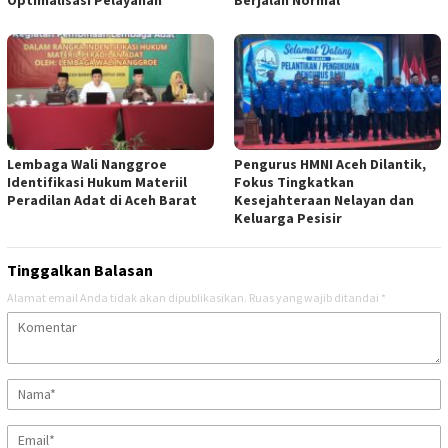
Optimalisasi Pelayanan
Berjalan Normal
Lembaga Wali Nanggroe
Pengurus HMNI Aceh Dilantik,
Identifikasi Hukum Materiil
Fokus Tingkatkan
Peradilan Adat di Aceh Barat
Kesejahteraan Nelayan dan
Keluarga Pesisir
Tinggalkan Balasan
Alamat email Anda tidak akan dipublikasikan.
Ruas yang wajib ditandai
*