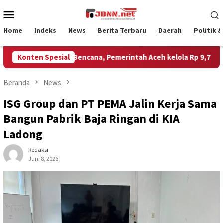
Loncat
Menu
ke
Mobile
konten
Home
Indeks
News
Berita Terbaru
Daerah
Politik 
mentan untuk Bencana, Pemerintah Aceh kelola Rp 9,7 Miliar
Konten Spesial
Beranda
News
ISG Group dan PT PEMA Jalin Kerja Sama
Bangun Pabrik Baja Ringan di KIA
Ladong
Redaksi
Juni 8, 2026