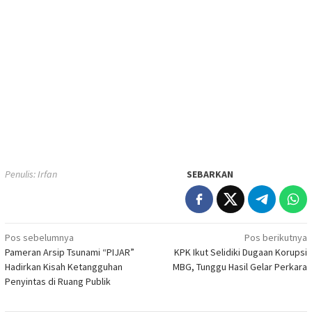
Penulis: Irfan
SEBARKAN
Navigasi
Pos sebelumnya
Pos berikutnya
Pameran Arsip Tsunami “PIJAR”
KPK Ikut Selidiki Dugaan Korupsi
pos
Hadirkan Kisah Ketangguhan
MBG, Tunggu Hasil Gelar Perkara
Penyintas di Ruang Publik