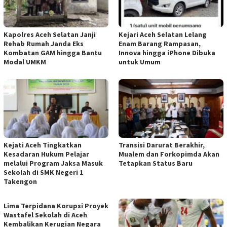
Kapolres Aceh Selatan Janji
Kejari Aceh Selatan Lelang
Rehab Rumah Janda Eks
Enam Barang Rampasan,
Kombatan GAM hingga Bantu
Innova hingga iPhone Dibuka
Modal UMKM
untuk Umum
Kejati Aceh Tingkatkan
Transisi Darurat Berakhir,
Kesadaran Hukum Pelajar
Mualem dan Forkopimda Akan
melalui Program Jaksa Masuk
Tetapkan Status Baru
Sekolah di SMK Negeri 1
Takengon
Lima Terpidana Korupsi Proyek
Wastafel Sekolah di Aceh
Kembalikan Kerugian Negara