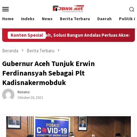
Loncat
Menu
ke
Mobile
konten
Home
Indeks
News
Berita Terbaru
Daerah
Politik 
Bangun SDM Aceh, Solusi Bangun Andalas Perluas Akses Pendidik
Konten Spesial
Beranda
Berita Terbaru
Gubernur Aceh Tunjuk Erwin
Ferdinansyah Sebagai Plt
Kadisnakermobduk
Redaksi
Oktober 26, 2021