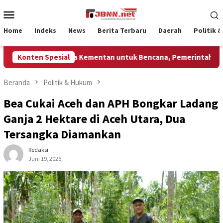
Loncat
Menu
ke
Mobile
konten
Home
Indeks
News
Berita Terbaru
Daerah
Politik 
 2,5 Triliun Dana Kementan untuk Bencana, Pemerintah Aceh kelola
Konten Spesial
Beranda
Politik & Hukum
Bea Cukai Aceh dan APH Bongkar Ladang
Ganja 2 Hektare di Aceh Utara, Dua
Tersangka Diamankan
Redaksi
Juni 19, 2026