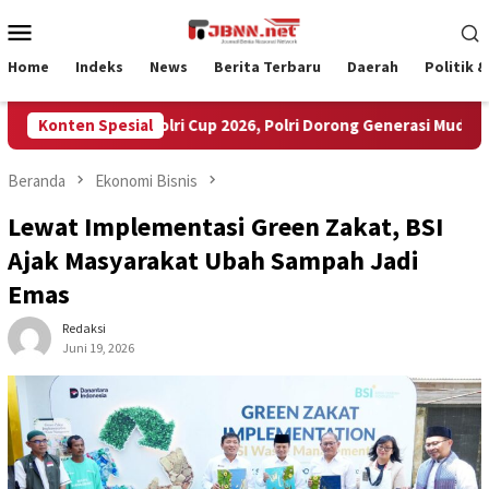
Loncat
Menu
ke
Mobile
konten
Home
Indeks
News
Berita Terbaru
Daerah
Politik 
erta Ikuti Kapolri Cup 2026, Polri Dorong Generasi Muda Jadi Tale
Konten Spesial
Beranda
Ekonomi Bisnis
Lewat Implementasi Green Zakat, BSI
Ajak Masyarakat Ubah Sampah Jadi
Emas
Redaksi
Juni 19, 2026