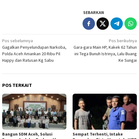
SEBARKAN
Navigasi
Pos sebelumnya
Pos berikutnya
Gagalkan Penyelundupan Narkoba,
Gara-gara Main HP, Kakek 62 Tahun
pos
Polda Aceh Amankan 20 Ribu Pil
ini Tega Bunuh Istrinya, Lalu Buang
Happy dan Ratusan Kg Sabu
Ke Sungai
POS TERKAIT
Bangun SDM Aceh, Solusi
Sempat Terhenti, Intake