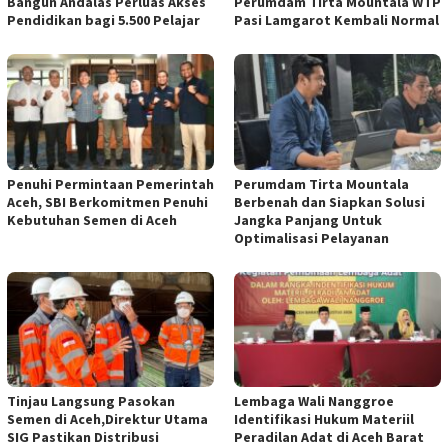
Bangun Andalas Perluas Akses
Perumdam Tirta Mountala WTP
Pendidikan bagi 5.500 Pelajar
Pasi Lamgarot Kembali Normal
Penuhi Permintaan Pemerintah
Perumdam Tirta Mountala
Aceh, SBI Berkomitmen Penuhi
Berbenah dan Siapkan Solusi
Kebutuhan Semen di Aceh
Jangka Panjang Untuk
Optimalisasi Pelayanan
Tinjau Langsung Pasokan
Lembaga Wali Nanggroe
Semen di Aceh,Direktur Utama
Identifikasi Hukum Materiil
SIG Pastikan Distribusi
Peradilan Adat di Aceh Barat