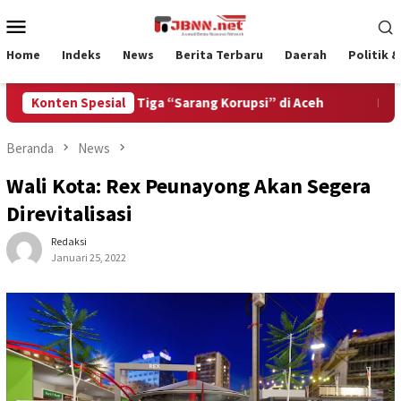
Loncat
Menu
ke
Mobile
konten
Home
Indeks
News
Berita Terbaru
Daerah
Politik 
ntang Bongkar Tiga “Sarang Korupsi” di Aceh
Konten Spesial
Bangun SDM
Beranda
News
Wali Kota: Rex Peunayong Akan Segera
Direvitalisasi
Redaksi
Januari 25, 2022