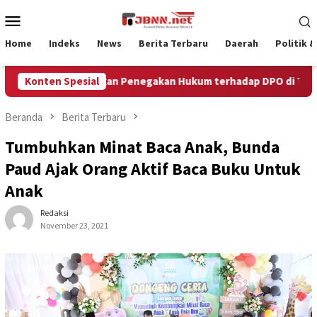
Loncat
Menu
ke
Mobile
konten
Home
Indeks
News
Berita Terbaru
Daerah
Politik 
Gabungan Lakukan Penegakan Hukum terhadap DPO di Tembaga
Konten Spesial
Beranda
Berita Terbaru
Tumbuhkan Minat Baca Anak, Bunda
Paud Ajak Orang Aktif Baca Buku Untuk
Anak
Redaksi
November 23, 2021