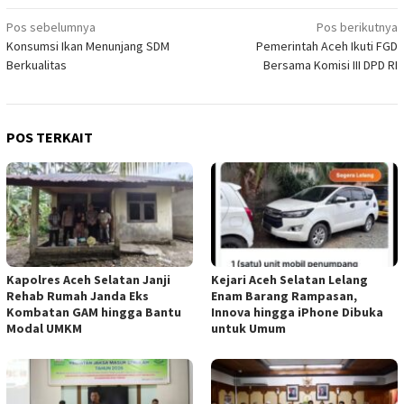
Navigasi
Pos sebelumnya
Pos berikutnya
Konsumsi Ikan Menunjang SDM
Pemerintah Aceh Ikuti FGD
pos
Berkualitas
Bersama Komisi III DPD RI
POS TERKAIT
Kapolres Aceh Selatan Janji
Kejari Aceh Selatan Lelang
Rehab Rumah Janda Eks
Enam Barang Rampasan,
Kombatan GAM hingga Bantu
Innova hingga iPhone Dibuka
Modal UMKM
untuk Umum