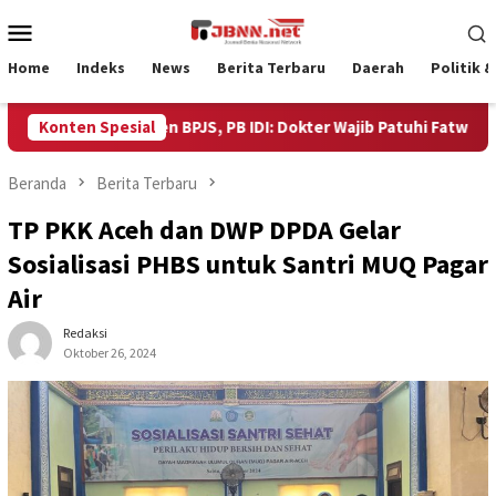
Loncat
Menu
ke
Mobile
konten
Home
Indeks
News
Berita Terbaru
Daerah
Politik 
ungan Pasien BPJS, PB IDI: Dokter Wajib Patuhi Fatwa Etik Berm
Konten Spesial
Beranda
Berita Terbaru
TP PKK Aceh dan DWP DPDA Gelar
Sosialisasi PHBS untuk Santri MUQ Pagar
Air
Redaksi
Oktober 26, 2024