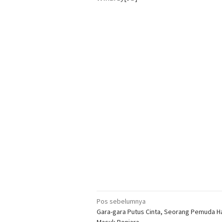
Navigasi
Pos sebelumnya
Gara-gara Putus Cinta, Seorang Pemuda H
pos