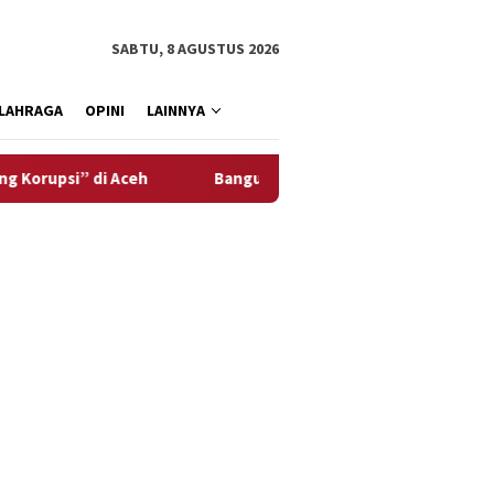
SABTU, 8 AGUSTUS 2026
LAHRAGA
OPINI
LAINNYA
di Aceh
Bangun SDM Aceh, Solusi Bangun Andalas Perluas 