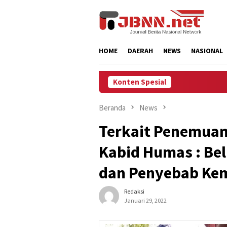
Loncat
ke
konten
HOME
DAERAH
NEWS
NASIONAL
Konten Spesial
Beranda
News
Terkait Penemuan
Kabid Humas : Bel
dan Penyebab Ke
Redaksi
Januari 29, 2022