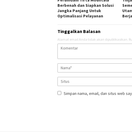
Perumdam Tirta Mountala
Tinj
Berbenah dan Siapkan Solusi
Seme
Jangka Panjang Untuk
Utam
Optimalisasi Pelayanan
Berj
Tinggalkan Balasan
Alamat email Anda tidak akan dipublikasikan.
Ru
Simpan nama, email, dan situs web say