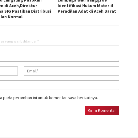
au Langsung Pasokan
Lembaga Wali Nanggroe
n di Aceh,Direktur
Identifikasi Hukum Materiil
a SIG Pastikan Distribusi
Peradilan Adat di Aceh Barat
alan Normal
as yang wajib ditandai
*
a pada peramban ini untuk komentar saya berikutnya.