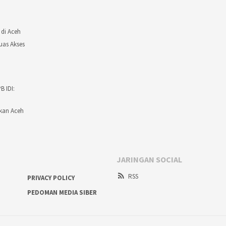
 di Aceh
uas Akses
 IDI:
ikan Aceh
JARINGAN SOCIAL
RSS
PRIVACY POLICY
PEDOMAN MEDIA SIBER