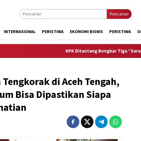
Pencarian
INTERNASIONAL
PERISTIWA
EKONOMI BISNIS
PERISTIWA
O
KPK Ditantang Bongkar Tiga “Sarang Korupsi” 
 Tengkorak di Aceh Tengah,
um Bisa Dipastikan Siapa
matian