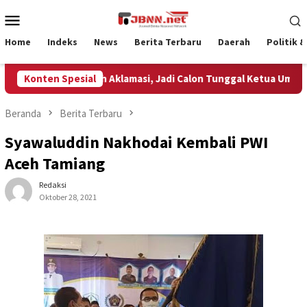
Loncat
Menu
ke
Mobile
konten
Home
Indeks
News
Berita Terbaru
Daerah
Politik 
rpeluang Terpilih Aklamasi, Jadi Calon Tunggal Ketua Umum PNA
Konten Spesial
Beranda
Berita Terbaru
Syawaluddin Nakhodai Kembali PWI
Aceh Tamiang
Redaksi
Oktober 28, 2021