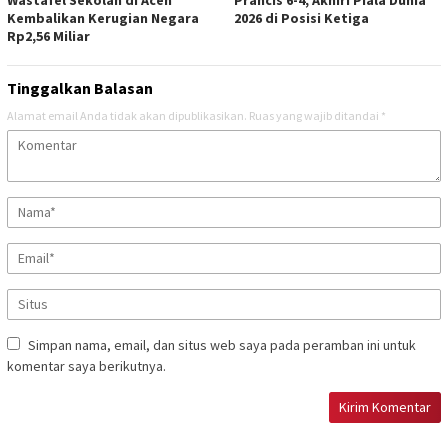
Wastafel Sekolah di Aceh
Prancis 6-4, Akhiri Piala Dunia
Kembalikan Kerugian Negara
2026 di Posisi Ketiga
Rp2,56 Miliar
Tinggalkan Balasan
Alamat email Anda tidak akan dipublikasikan.
Ruas yang wajib ditandai
*
Simpan nama, email, dan situs web saya pada peramban ini untuk
komentar saya berikutnya.