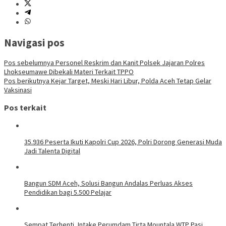
Navigasi pos
Pos sebelumnya
Personel Reskrim dan Kanit Polsek Jajaran Polres
Lhokseumawe Dibekali Materi Terkait TPPO
Pos berikutnya
Kejar Target, Meski Hari Libur, Polda Aceh Tetap Gelar
Vaksinasi
Pos terkait
35.936 Peserta Ikuti Kapolri Cup 2026, Polri Dorong Generasi Muda
Jadi Talenta Digital
Bangun SDM Aceh, Solusi Bangun Andalas Perluas Akses
Pendidikan bagi 5.500 Pelajar
Sempat Terhenti, Intake Perumdam Tirta Mountala WTP Pasi