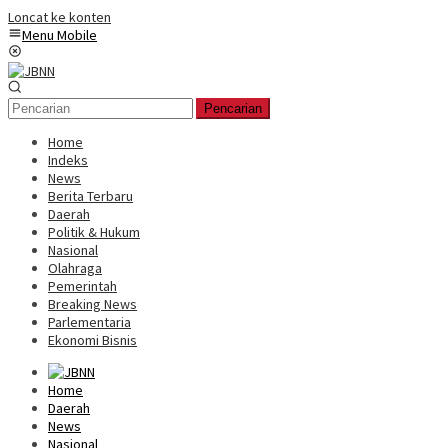
Loncat ke konten
Menu Mobile
Pencarian
Home
Indeks
News
Berita Terbaru
Daerah
Politik & Hukum
Nasional
Olahraga
Pemerintah
Breaking News
Parlementaria
Ekonomi Bisnis
Home
Daerah
News
Nasional