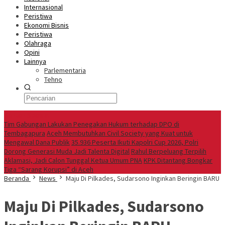
Internasional
Peristiwa
Ekonomi Bisnis
Peristiwa
Olahraga
Opini
Lainnya
Parlementaria
Tehno
Konten Spesial
Tim Gabungan Lakukan Penegakan Hukum terhadap DPO di
Tembagapura
Aceh Membutuhkan Civil Society yang Kuat untuk
Mengawal Dana Publik
35.936 Peserta Ikuti Kapolri Cup 2026, Polri
Dorong Generasi Muda Jadi Talenta Digital
Rahul Berpeluang Terpilih
Aklamasi, Jadi Calon Tunggal Ketua Umum PNA
KPK Ditantang Bongkar
Tiga “Sarang Korupsi” di Aceh
Beranda
News
Maju Di Pilkades, Sudarsono Inginkan Beringin BARU
Maju Di Pilkades, Sudarsono