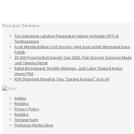
Pos-pos Terbaru
Tim Gabungan Lakukan Penegakan Hukum terhadap DPO di
Tembagapura
Aceh Membutuhkan Civil Society yang Kuat untuk Mengawal Dana
Publik
35.936 Peserta Ikuti Kapolri Cup 2026, Polri Dorong Generasi Muda
Jadi Talenta Digital
Rahul Berpeluang Terpilih Aklamasi, Jadi Calon Tunggal Ketua
Umum PNA
KPK Ditantang Bongkar Tiga “Sarang Korupsi” di Aceh
Indeks
Redaksi
Privacy Policy
Redaksi
Tentang Kami
Pedoman Media Siber