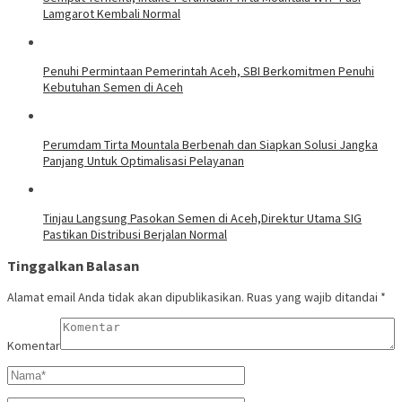
Lamgarot Kembali Normal
Penuhi Permintaan Pemerintah Aceh, SBI Berkomitmen Penuhi
Kebutuhan Semen di Aceh
Perumdam Tirta Mountala Berbenah dan Siapkan Solusi Jangka
Panjang Untuk Optimalisasi Pelayanan
Tinjau Langsung Pasokan Semen di Aceh,Direktur Utama SIG
Pastikan Distribusi Berjalan Normal
Tinggalkan Balasan
Alamat email Anda tidak akan dipublikasikan.
Ruas yang wajib ditandai
*
Komentar