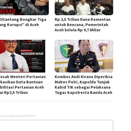
Ditantang Bongkar Tiga
Rp 2,5 Triliun Dana Kementan
ang Korupsi” di Aceh
untuk Bencana, Pemerintah
Aceh kelola Rp 9,7 Miliar
Desak Menteri Pertanian
Kombes Andi Kirana Diperiksa
ikasikan Data Bantuan
Mabes Polri, Kapolda Tunjuk
bilitasi Pertanian Aceh
Kabid TIK sebagai Pelaksana
ai Rp2,5 Triliun
Tugas Kapolresta Banda Aceh
as yang wajib ditandai
*