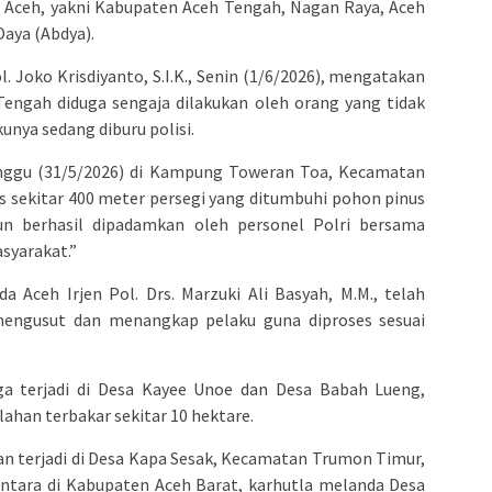
ah Aceh, yakni Kabupaten Aceh Tengah, Nagan Raya, Aceh
Daya (Abdya).
Joko Krisdiyanto, S.I.K., Senin (1/6/2026), mengatakan
Tengah diduga sengaja dilakukan oleh orang yang tidak
unya sedang diburu polisi.
Minggu (31/5/2026) di Kampung Toweran Toa, Kecamatan
s sekitar 400 meter persegi yang ditumbuhi pohon pinus
n berhasil dipadamkan oleh personel Polri bersama
syarakat.”
da Aceh Irjen Pol. Drs. Marzuki Ali Basyah, M.M., telah
engusut dan menangkap pelaku guna diproses sesuai
uga terjadi di Desa Kayee Unoe dan Desa Babah Lueng,
ahan terbakar sekitar 10 hektare.
an terjadi di Desa Kapa Sesak, Kecamatan Trumon Timur,
entara di Kabupaten Aceh Barat, karhutla melanda Desa