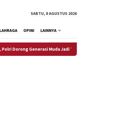
SABTU, 8 AGUSTUS 2026
LAHRAGA
OPINI
LAINNYA
 Generasi Muda Jadi Talenta Digital
Rahul Berpeluang Ter