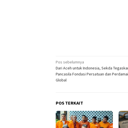
Navigasi
Pos sebelumnya
Dari Aceh untuk Indonesia, Sekda Tegaska
pos
Pancasila Fondasi Persatuan dan Perdama
Global
POS TERKAIT