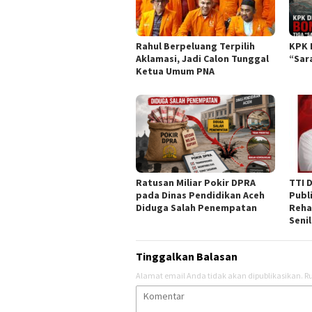
Rahul Berpeluang Terpilih
KPK 
Aklamasi, Jadi Calon Tunggal
“Sar
Ketua Umum PNA
Ratusan Miliar Pokir DPRA
TTI 
pada Dinas Pendidikan Aceh
Publ
Diduga Salah Penempatan
Reha
Senil
Tinggalkan Balasan
Alamat email Anda tidak akan dipublikasikan.
Ru