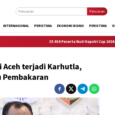
Pencarian
INTERNASIONAL
PERISTIWA
EKONOMI BISNIS
PERISTIWA
O
35.936 Peserta Ikuti Kapolri Cup 2026, Polri Dorong
 Aceh terjadi Karhutla,
ku Pembakaran