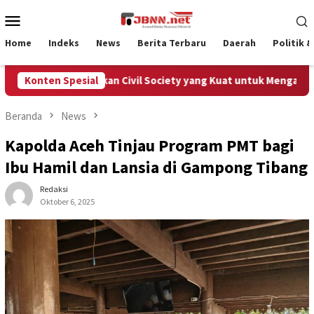
Loncat
Menu
ke
Mobile
konten
Home
Indeks
News
Berita Terbaru
Daerah
Politik 
ceh Membutuhkan Civil Society yang Kuat untuk Mengawal Dana 
Konten Spesial
Beranda
News
Kapolda Aceh Tinjau Program PMT bagi
Ibu Hamil dan Lansia di Gampong Tibang
Redaksi
Oktober 6, 2025