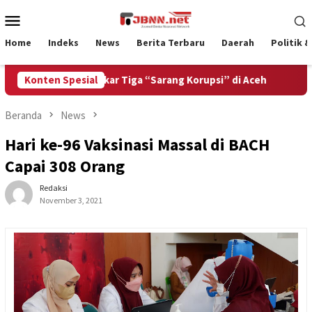
Loncat
Menu
ke
Mobile
konten
Home
Indeks
News
Berita Terbaru
Daerah
Politik 
Ditantang Bongkar Tiga “Sarang Korupsi” di Aceh
Konten Spesial
Bangun
Beranda
News
Hari ke-96 Vaksinasi Massal di BACH
Capai 308 Orang
Redaksi
November 3, 2021