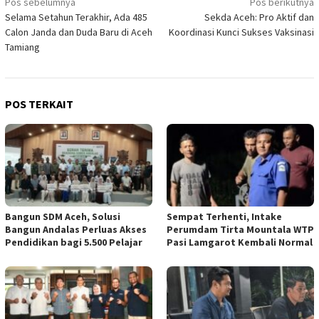
Navigasi
Pos sebelumnya
Pos berikutnya
Selama Setahun Terakhir, Ada 485
Sekda Aceh: Pro Aktif dan
pos
Calon Janda dan Duda Baru di Aceh
Koordinasi Kunci Sukses Vaksinasi
Tamiang
POS TERKAIT
Bangun SDM Aceh, Solusi
Sempat Terhenti, Intake
Bangun Andalas Perluas Akses
Perumdam Tirta Mountala WTP
Pendidikan bagi 5.500 Pelajar
Pasi Lamgarot Kembali Normal