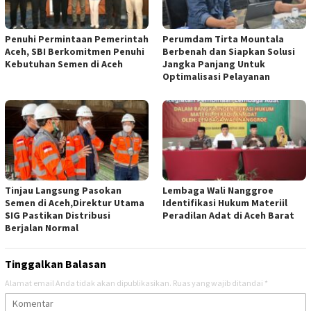
Penuhi Permintaan Pemerintah
Perumdam Tirta Mountala
Aceh, SBI Berkomitmen Penuhi
Berbenah dan Siapkan Solusi
Kebutuhan Semen di Aceh
Jangka Panjang Untuk
Optimalisasi Pelayanan
Tinjau Langsung Pasokan
Lembaga Wali Nanggroe
Semen di Aceh,Direktur Utama
Identifikasi Hukum Materiil
SIG Pastikan Distribusi
Peradilan Adat di Aceh Barat
Berjalan Normal
Tinggalkan Balasan
Alamat email Anda tidak akan dipublikasikan.
Ruas yang wajib ditandai
*