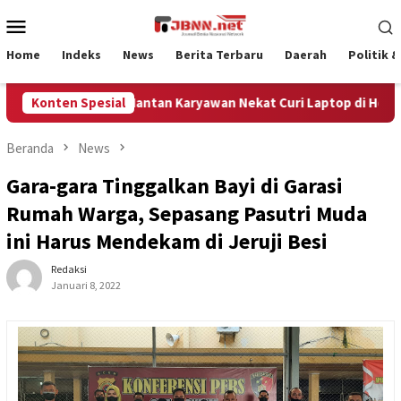
Loncat
Menu
ke
Mobile
konten
Home
Indeks
News
Berita Terbaru
Daerah
Politik 
ma Dipecat, Mantan Karyawan Nekat Curi Laptop di Hotel Amoda, 
Konten Spesial
Beranda
News
Gara-gara Tinggalkan Bayi di Garasi
Rumah Warga, Sepasang Pasutri Muda
ini Harus Mendekam di Jeruji Besi
Redaksi
Januari 8, 2022