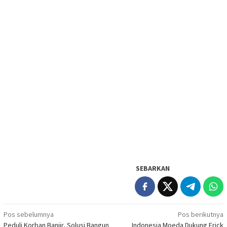
SEBARKAN
Navigasi
Pos sebelumnya
Pos berikutnya
Peduli Korban Banjir, Solusi Bangun
Indonesia Moeda Dukung Erick