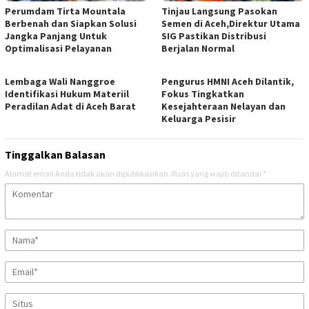
Perumdam Tirta Mountala
Tinjau Langsung Pasokan
Berbenah dan Siapkan Solusi
Semen di Aceh,Direktur Utama
Jangka Panjang Untuk
SIG Pastikan Distribusi
Optimalisasi Pelayanan
Berjalan Normal
Lembaga Wali Nanggroe
Pengurus HMNI Aceh Dilantik,
Identifikasi Hukum Materiil
Fokus Tingkatkan
Peradilan Adat di Aceh Barat
Kesejahteraan Nelayan dan
Keluarga Pesisir
Tinggalkan Balasan
Alamat email Anda tidak akan dipublikasikan.
Ruas yang wajib ditandai
*