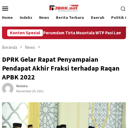
Loncat
Menu
ke
Mobile
konten
Home
Indeks
News
Berita Terbaru
Daerah
Politik 
rhenti, Intake Perumdam Tirta Mountala WTP Pasi Lamgarot Kem
Konten Spesial
Beranda
News
DPRK Gelar Rapat Penyampaian
Pendapat Akhir Fraksi terhadap Raqan
APBK 2022
Redaksi
November 20, 2021