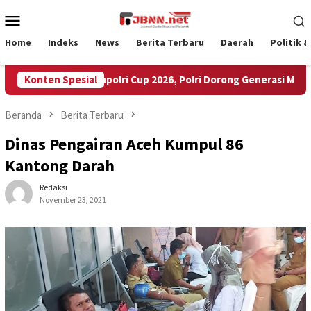
Loncat
Menu
ke
Mobile
konten
Home
Indeks
News
Berita Terbaru
Daerah
Politik 
 Peserta Ikuti Kapolri Cup 2026, Polri Dorong Generasi Muda Jadi 
Konten Spesial
Beranda
Berita Terbaru
Dinas Pengairan Aceh Kumpul 86
Kantong Darah
Redaksi
November 23, 2021