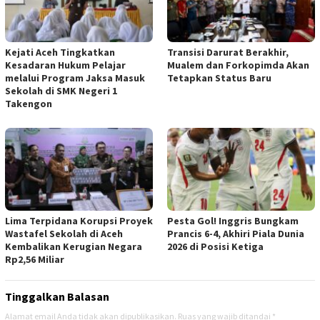
Kejati Aceh Tingkatkan
Transisi Darurat Berakhir,
Kesadaran Hukum Pelajar
Mualem dan Forkopimda Akan
melalui Program Jaksa Masuk
Tetapkan Status Baru
Sekolah di SMK Negeri 1
Takengon
Lima Terpidana Korupsi Proyek
Pesta Gol! Inggris Bungkam
Wastafel Sekolah di Aceh
Prancis 6-4, Akhiri Piala Dunia
Kembalikan Kerugian Negara
2026 di Posisi Ketiga
Rp2,56 Miliar
Tinggalkan Balasan
Alamat email Anda tidak akan dipublikasikan.
Ruas yang wajib ditandai
*