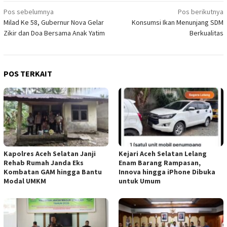
Navigasi
Pos sebelumnya
Pos berikutnya
Milad Ke 58, Gubernur Nova Gelar
Konsumsi Ikan Menunjang SDM
pos
Zikir dan Doa Bersama Anak Yatim
Berkualitas
POS TERKAIT
Kapolres Aceh Selatan Janji
Kejari Aceh Selatan Lelang
Rehab Rumah Janda Eks
Enam Barang Rampasan,
Kombatan GAM hingga Bantu
Innova hingga iPhone Dibuka
Modal UMKM
untuk Umum