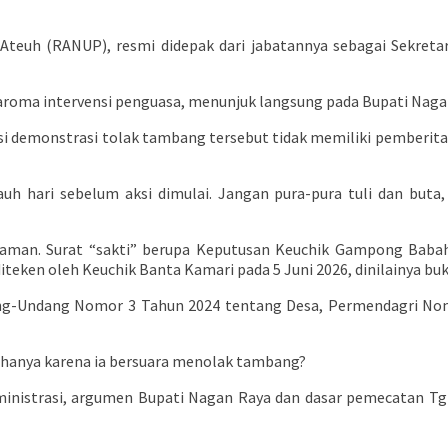
 Ateuh (RANUP), resmi didepak dari jabatannya sebagai Sekret
 aroma intervensi penguasa, menunjuk langsung pada Bupati Nag
 demonstrasi tolak tambang tersebut tidak memiliki pemberitah
uh hari sebelum aksi dimulai. Jangan pura-pura tuli dan buta
kaman. Surat “sakti” berupa Keputusan Keuchik Gampong Bab
ken oleh Keuchik Banta Kamari pada 5 Juni 2026, dinilainya buk
ang-Undang Nomor 3 Tahun 2024 tentang Desa, Permendagri No
hanya karena ia bersuara menolak tambang?
inistrasi, argumen Bupati Nagan Raya dan dasar pemecatan Tgk 