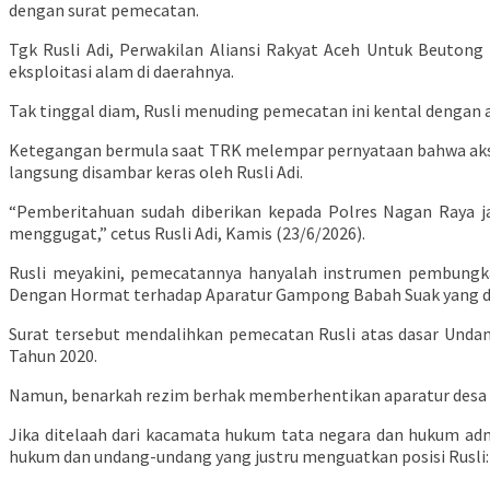
dengan surat pemecatan.
Tgk Rusli Adi, Perwakilan Aliansi Rakyat Aceh Untuk Beutong
eksploitasi alam di daerahnya.
Tak tinggal diam, Rusli menuding pemecatan ini kental dengan
Ketegangan bermula saat TRK melempar pernyataan bahwa aksi
langsung disambar keras oleh Rusli Adi.
“Pemberitahuan sudah diberikan kepada Polres Nagan Raya ja
menggugat,” cetus Rusli Adi, Kamis (23/6/2026).
Rusli meyakini, pemecatannya hanyalah instrumen pembung
Dengan Hormat terhadap Aparatur Gampong Babah Suak yang dite
Surat tersebut mendalihkan pemecatan Rusli atas dasar Und
Tahun 2020.
Namun, benarkah rezim berhak memberhentikan aparatur desa 
Jika ditelaah dari kacamata hukum tata negara dan hukum adm
hukum dan undang-undang yang justru menguatkan posisi Rusli: