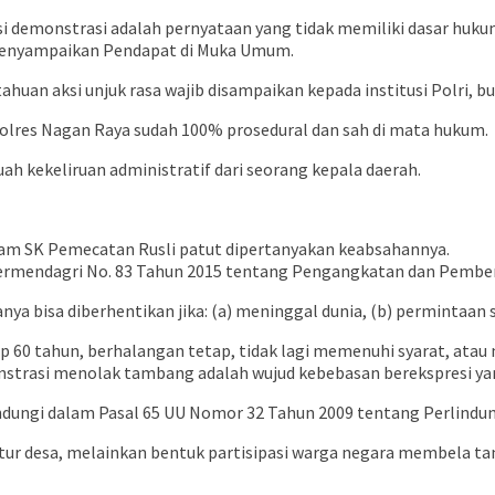
i demonstrasi adalah pernyataan yang tidak memiliki dasar huku
enyampaikan Pendapat di Muka Umum.
huan aksi unjuk rasa wajib disampaikan kepada institusi Polri, 
olres Nagan Raya sudah 100% prosedural dan sah di mata hukum.
 kekeliruan administratif dari seorang kepala daerah.
am SK Pemecatan Rusli patut dipertanyakan keabsahannya.
ermendagri No. 83 Tahun 2015 tentang Pengangkatan dan Pember
 bisa diberhentikan jika: (a) meninggal dunia, (b) permintaan se
nap 60 tahun, berhalangan tetap, tidak lagi memenuhi syarat, ata
monstrasi menolak tambang adalah wujud kebebasan berekspresi ya
lindungi dalam Pasal 65 UU Nomor 32 Tahun 2009 tentang Perlind
ur desa, melainkan bentuk partisipasi warga negara membela ta