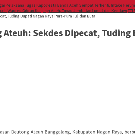
agai Pelaksana Tugas Kapolresta Banda Aceh
Sempat Terhenti, Intake Perum
Aceh
Wapres Gibran Kunjungi Aceh, Tinjau Jembatan Lumut dan Kendawi
TTI
t, Tuding Bupati Nagan Raya Pura-Pura Tuli dan Buta
Ateuh: Sekdes Dipecat, Tuding 
an Beutong Ateuh Banggalang, Kabupaten Nagan Raya, berbuntu