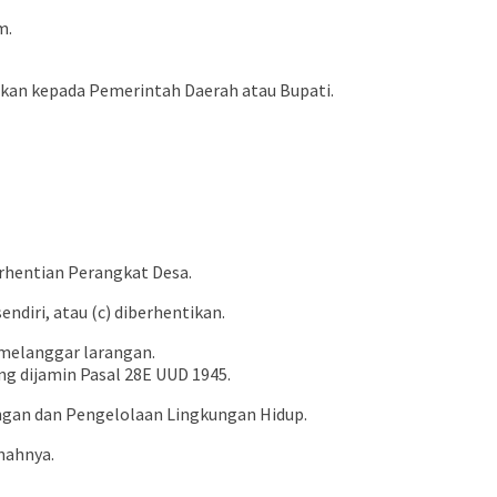
m.
bukan kepada Pemerintah Daerah atau Bupati.
hentian Perangkat Desa.
ndiri, atau (c) diberhentikan.
u melanggar larangan.
ng dijamin Pasal 28E UUD 1945.
ungan dan Pengelolaan Lingkungan Hidup.
nahnya.