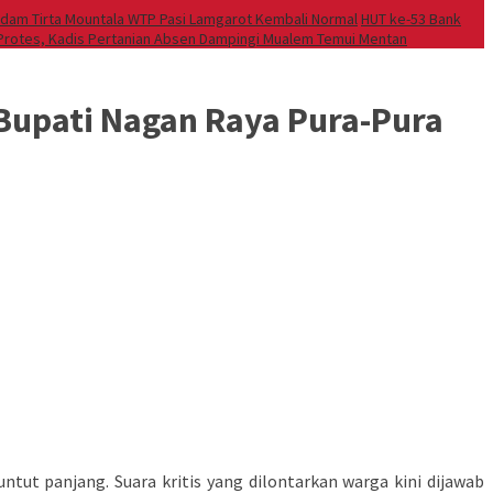
dam Tirta Mountala WTP Pasi Lamgarot Kembali Normal
HUT ke-53 Bank
 Protes, Kadis Pertanian Absen Dampingi Mualem Temui Mentan
Bupati Nagan Raya Pura-Pura
t panjang. Suara kritis yang dilontarkan warga kini dijawab