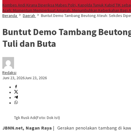
Kombes Andi Kirana Diperiksa Mabes Polri, Kapolda Tunjuk Kabid TIK seb
Aceh: Momentum Memperkuat Amanah, Menumbuhkan Keberkahan Bagi 
Beranda
Daerah
Buntut Demo Tambang Beutong Ateuh: Sekdes Dipeca
Buntut Demo Tambang Beutong 
Tuli dan Buta
Redaksi
Juni 23, 2026
Juni 23, 2026
Tgk Rusli Adi(Foto: Dok Ist)
JBNN.net, Nagan Raya
| Gerakan penolakan tambang di kawas