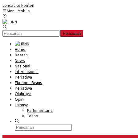
Loncat ke konten
Menu Mobile
Pencarian
Home
Daerah
News
Nasional
Internasional
Peristiwa
Ekonomi Bisnis
Peristiwa
Olahraga
Opini
Lainnya
Parlementaria
Tehno
Konten Spesial