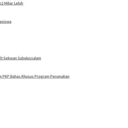
2 Miliar Lebih
easiswa
Plt Sekwan Subulussalam
men PKP Bahas Khusus Program Perumahan