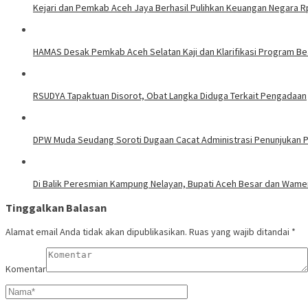
Kejari dan Pemkab Aceh Jaya Berhasil Pulihkan Keuangan Negara Rp
HAMAS Desak Pemkab Aceh Selatan Kaji dan Klarifikasi Program B
RSUDYA Tapaktuan Disorot, Obat Langka Diduga Terkait Pengadaan
DPW Muda Seudang Soroti Dugaan Cacat Administrasi Penunjukan 
Di Balik Peresmian Kampung Nelayan, Bupati Aceh Besar dan Wa
Tinggalkan Balasan
Alamat email Anda tidak akan dipublikasikan.
Ruas yang wajib ditandai
*
Komentar