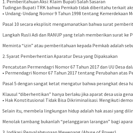
1. Pemberitahuan Aksi: Klaim Bupati Salah Sasaran
Tudingan Bupati TRK bahwa Pemkab tidak diberitahu terkait aks
• Undang-Undang Nomor 9 Tahun 1998 tentang Kemerdekaan M
Pasal 10 secara eksplisit mengamanatkan bahwa surat pemberita
Langkah Rusli Adi dan RANUP yang telah memberikan surat ke P
Meminta “izin” atau pemberitahuan kepada Pemkab adalah sebuah
2. Syarat Pemberhentian Aparatur Desa yang Dipaksakan
Pencatutan Permendagri Nomor 67 Tahun 2017 dan UU Desa dal
• Permendagri Nomor 67 Tahun 2017 tentang Perubahan atas P
Pasal 5 dengan sangat ketat mengatur bahwa perangkat desa hanya
Klausul “diberhentikan” hanya berlaku jika aparat desa usia ge
• Hak Konstitusional Tidak Bisa Dikriminalisasi. Mengikuti de
Selain itu, membela lingkungan hidup adalah hak asasi yang di
Menolak tambang bukanlah “pelanggaran larangan” bagi aparat
3. Indikasi Penyalahgunaan Wewenang (Abuse of Power)