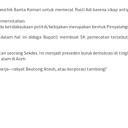
 Keuchik Banta Kamari untuk memecat Rusli Adi karena sikap ant
emerintahan.
ada ketidaksukaan politik/kebijakan merupakan bentuk Penyalah
r (dalam hal ini diduga Bupati) membuat SK pemecatan tersebut 
an seorang Sekdes. Ini menjadi preseden buruk demokrasi di ting
alam di Aceh.
kerja—rakyat Beutong Ateuh, atau korporasi tambang?