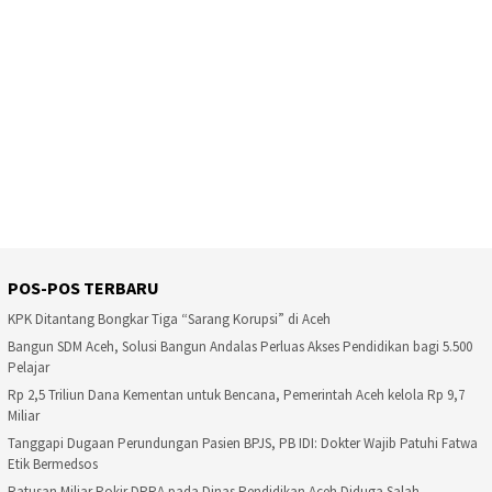
POS-POS TERBARU
KPK Ditantang Bongkar Tiga “Sarang Korupsi” di Aceh
Bangun SDM Aceh, Solusi Bangun Andalas Perluas Akses Pendidikan bagi 5.500
Pelajar
Rp 2,5 Triliun Dana Kementan untuk Bencana, Pemerintah Aceh kelola Rp 9,7
Miliar
Tanggapi Dugaan Perundungan Pasien BPJS, PB IDI: Dokter Wajib Patuhi Fatwa
Etik Bermedsos
Ratusan Miliar Pokir DPRA pada Dinas Pendidikan Aceh Diduga Salah