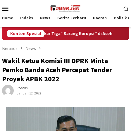
Loncat
Menu
ke
Mobile
konten
Home
Indeks
News
Berita Terbaru
Daerah
Politik 
Ditantang Bongkar Tiga “Sarang Korupsi” di Aceh
Konten Spesial
Bangun
Beranda
News
Wakil Ketua Komisi III DPRK Minta
Pemko Banda Aceh Percepat Tender
Proyek APBK 2022
Redaksi
Januari 12, 2022