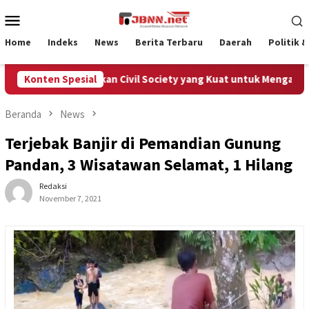
Loncat
Menu
ke
Mobile
konten
Home
Indeks
News
Berita Terbaru
Daerah
Politik 
Aceh Membutuhkan Civil Society yang Kuat untuk Mengawal Dana
Konten Spesial
Beranda
News
Terjebak Banjir di Pemandian Gunung
Pandan, 3 Wisatawan Selamat, 1 Hilang
Redaksi
November 7, 2021