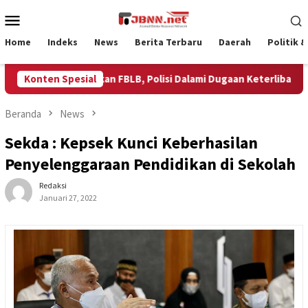
Loncat
Menu
ke
Mobile
konten
Home
Indeks
News
Berita Terbaru
Daerah
Politik 
ah TKP Penembakan FBLB, Polisi Dalami Dugaan Keterlibatan EG d
Konten Spesial
Beranda
News
Sekda : Kepsek Kunci Keberhasilan
Penyelenggaraan Pendidikan di Sekolah
Redaksi
Januari 27, 2022