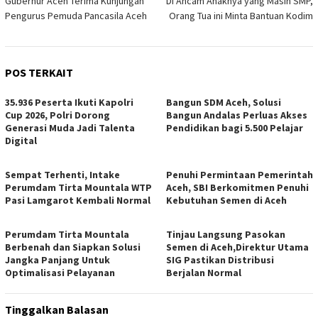
Gubernur Aceh Terima Kunjungan
Di Ancam Anaknya yang Masih SMP,
pos
Pengurus Pemuda Pancasila Aceh
Orang Tua ini Minta Bantuan Kodim
POS TERKAIT
35.936 Peserta Ikuti Kapolri
Bangun SDM Aceh, Solusi
Cup 2026, Polri Dorong
Bangun Andalas Perluas Akses
Generasi Muda Jadi Talenta
Pendidikan bagi 5.500 Pelajar
Digital
Sempat Terhenti, Intake
Penuhi Permintaan Pemerintah
Perumdam Tirta Mountala WTP
Aceh, SBI Berkomitmen Penuhi
Pasi Lamgarot Kembali Normal
Kebutuhan Semen di Aceh
Perumdam Tirta Mountala
Tinjau Langsung Pasokan
Berbenah dan Siapkan Solusi
Semen di Aceh,Direktur Utama
Jangka Panjang Untuk
SIG Pastikan Distribusi
Optimalisasi Pelayanan
Berjalan Normal
Tinggalkan Balasan