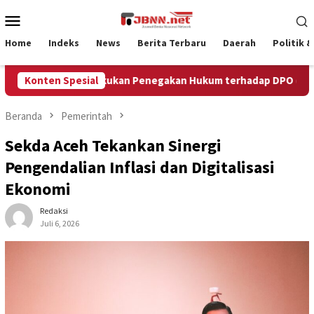
Loncat
Menu
ke
Mobile
konten
Home
Indeks
News
Berita Terbaru
Daerah
Politik 
m Gabungan Lakukan Penegakan Hukum terhadap DPO di Temba
Konten Spesial
Beranda
Pemerintah
Sekda Aceh Tekankan Sinergi
Pengendalian Inflasi dan Digitalisasi
Ekonomi
Redaksi
Juli 6, 2026