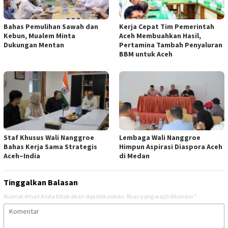
Bahas Pemulihan Sawah dan
Kerja Cepat Tim Pemerintah
Kebun, Mualem Minta
Aceh Membuahkan Hasil,
Dukungan Mentan
Pertamina Tambah Penyaluran
BBM untuk Aceh
Staf Khusus Wali Nanggroe
Lembaga Wali Nanggroe
Bahas Kerja Sama Strategis
Himpun Aspirasi Diaspora Aceh
Aceh–India
di Medan
Tinggalkan Balasan
Alamat email Anda tidak akan dipublikasikan.
Ruas yang wajib ditandai
*