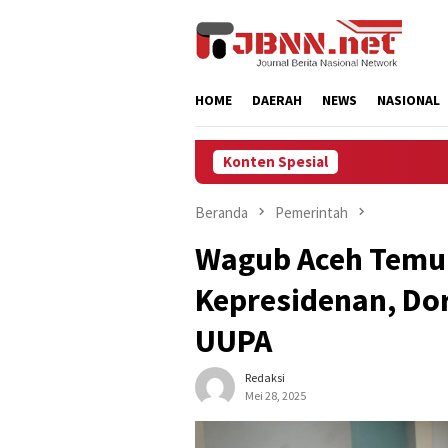
Loncat
ke
konten
HOME
DAERAH
NEWS
NASIONAL
Konten Spesial
Beranda
Pemerintah
Wagub Aceh Temui
Kepresidenan, Do
UUPA
Redaksi
Mei 28, 2025