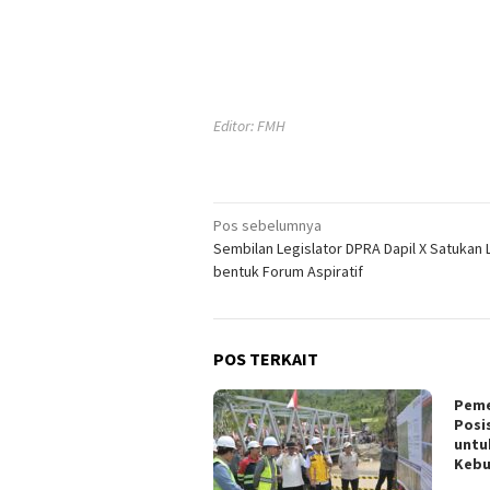
Editor: FMH
Navigasi
Pos sebelumnya
Sembilan Legislator DPRA Dapil X Satukan
pos
bentuk Forum Aspiratif
POS TERKAIT
Peme
Posi
untu
Keb