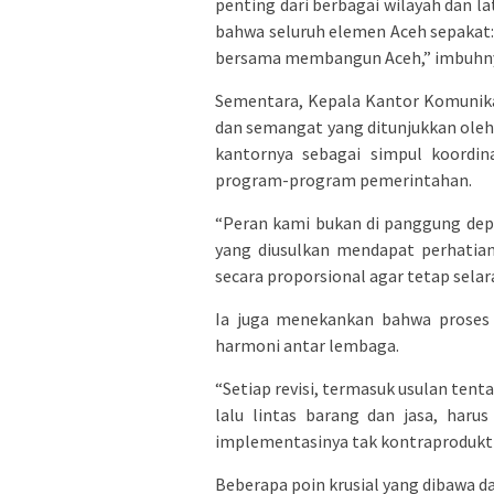
penting dari berbagai wilayah dan la
bahwa seluruh elemen Aceh sepakat: t
bersama membangun Aceh,” imbuhn
Sementara, Kepala Kantor Komunika
dan semangat yang ditunjukkan oleh
kantornya sebagai simpul koordin
program-program pemerintahan.
“Peran kami bukan di panggung depan
yang diusulkan mendapat perhatian 
secara proporsional agar tetap selar
Ia juga menekankan bahwa proses r
harmoni antar lembaga.
“Setiap revisi, termasuk usulan te
lalu lintas barang dan jasa, haru
implementasinya tak kontraproduktif
Beberapa poin krusial yang dibawa da