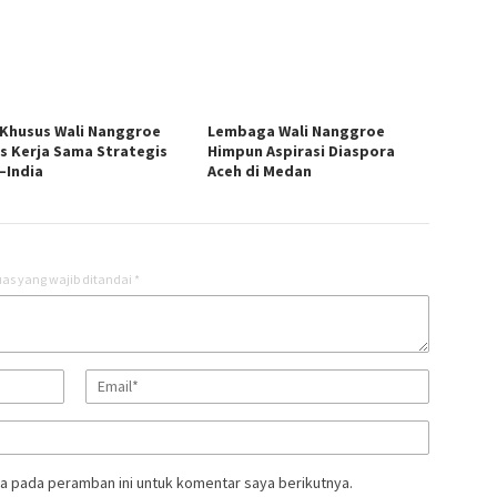
 Khusus Wali Nanggroe
Lembaga Wali Nanggroe
s Kerja Sama Strategis
Himpun Aspirasi Diaspora
–India
Aceh di Medan
as yang wajib ditandai
*
a pada peramban ini untuk komentar saya berikutnya.