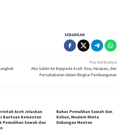
SEBARKAN
Pos berikutnya
 Langkah
Abu Salam ke Bappeda Aceh: Doa, Harapan, dan
Persahabatan dalam Bingkai Pembangunan
rintah Aceh Jelaskan
Bahas Pemulihan Sawah dan
si Bantuan Kementan
Kebun, Mualem Minta
k Pemulihan Sawah dan
Dukungan Mentan
un