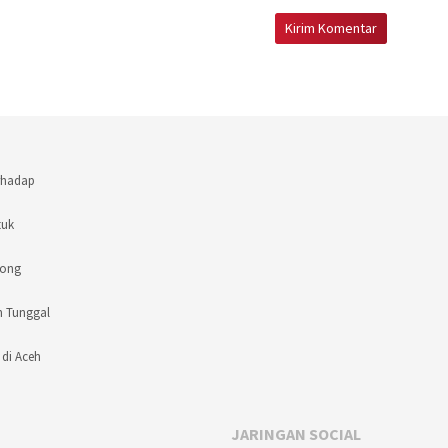
rhadap
tuk
rong
n Tunggal
 di Aceh
JARINGAN SOCIAL