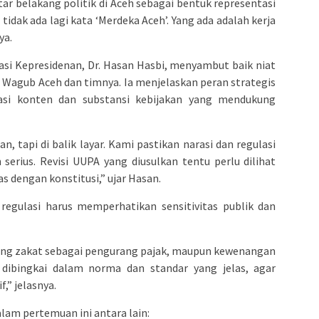
tar belakang politik di Aceh sebagai bentuk representasi
idak ada lagi kata ‘Merdeka Aceh’. Yang ada adalah kerja
ya.
si Kepresidenan, Dr. Hasan Hasbi, menyambut baik niat
 Wagub Aceh dan timnya. Ia menjelaskan peran strategis
asi konten dan substansi kebijakan yang mendukung
, tapi di balik layar. Kami pastikan narasi dan regulasi
serius. Revisi UUPA yang diusulkan tentu perlu dilihat
as dengan konstitusi,” ujar Hasan.
egulasi harus memperhatikan sensitivitas publik dan
ntang zakat sebagai pengurang pajak, maupun kewenangan
s dibingkai dalam norma dan standar yang jelas, agar
,” jelasnya.
lam pertemuan ini antara lain: