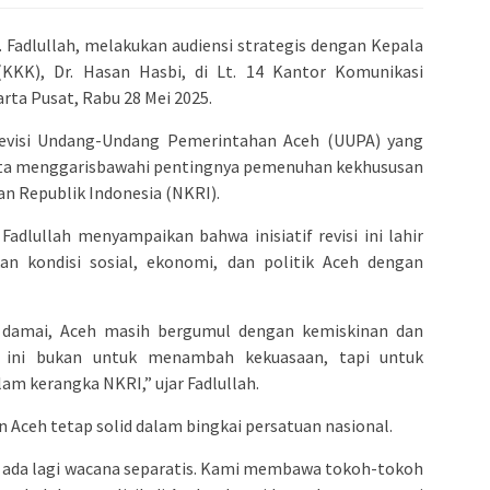
 Fadlullah, melakukan audiensi strategis dengan Kepala
KKK), Dr. Hasan Hasbi, di Lt. 14 Kantor Komunikasi
ta Pusat, Rabu 28 Mei 2025.
revisi Undang-Undang Pemerintahan Aceh (UUPA) yang
serta menggarisbawahi pentingnya pemenuhan kekhususan
n Republik Indonesia (NKRI).
dlullah menyampaikan bahwa inisiatif revisi ini lahir
an kondisi sosial, ekonomi, dan politik Aceh dengan
n damai, Aceh masih bergumul dengan kemiskinan dan
i ini bukan untuk menambah kekuasaan, tapi untuk
m kerangka NKRI,” ujar Fadlullah.
Aceh tetap solid dalam bingkai persatuan nasional.
 ada lagi wacana separatis. Kami membawa tokoh-tokoh