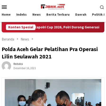
Loncat
Menu
ke
Mobile
konten
Home
Indeks
News
Berita Terbaru
Daerah
Politik 
36 Peserta Ikuti Kapolri Cup 2026, Polri Dorong Generasi Muda Jadi
Konten Spesial
Beranda
News
Polda Aceh Gelar Pelatihan Pra Operasi
Lilin Seulawah 2021
Redaksi
Desember 16, 2021