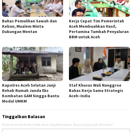
Bahas Pemulihan Sawah dan
Kerja Cepat Tim Pemerintah
Kebun, Mualem Minta
Aceh Membuahkan Hasil,
Dukungan Mentan
Pertamina Tambah Penyaluran
BBM untuk Aceh
Kapolres Aceh Selatan Janji
Staf Khusus Wali Nanggroe
Rehab Rumah Janda Eks
Bahas Kerja Sama Strategis
Kombatan GAM hingga Bantu
Aceh–India
Modal UMKM
Tinggalkan Balasan
Alamat email Anda tidak akan dipublikasikan.
Ruas yang wajib ditandai
*