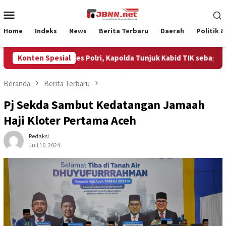
Loncat
Menu
ke
Mobile
konten
Home
Indeks
News
Berita Terbaru
Daerah
Politik 
periksa Mabes Polri, Kapolda Tunjuk Kabid TIK sebagai Pelaksan
Konten Spesial
Beranda
Berita Terbaru
Pj Sekda Sambut Kedatangan Jamaah
Haji Kloter Pertama Aceh
Redaksi
Juli 10, 2024