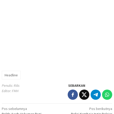
Headline
Penulis: Rilis
SEBARKAN
Editor: FMH
Navigasi
Pos sebelumnya
Pos berikutnya