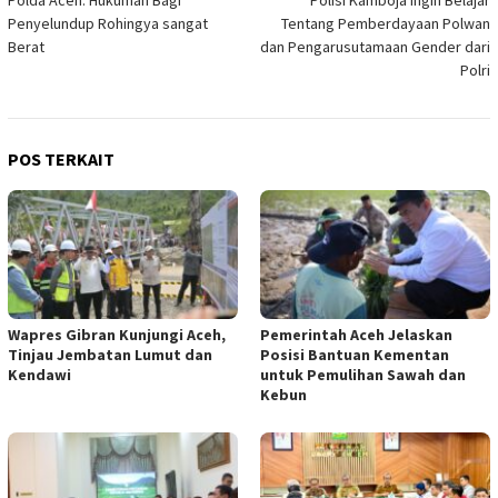
Polda Aceh: Hukuman Bagi
Polisi Kamboja Ingin Belajar
pos
Penyelundup Rohingya sangat
Tentang Pemberdayaan Polwan
Berat
dan Pengarusutamaan Gender dari
Polri
POS TERKAIT
Wapres Gibran Kunjungi Aceh,
Pemerintah Aceh Jelaskan
Tinjau Jembatan Lumut dan
Posisi Bantuan Kementan
Kendawi
untuk Pemulihan Sawah dan
Kebun