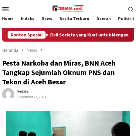
Loncat
Menu
ke
Mobile
konten
Home
Indeks
News
Berita Terbaru
Daerah
Politik 
eh Membutuhkan Civil Society yang Kuat untuk Mengawal Dana P
Konten Spesial
Beranda
News
Pesta Narkoba dan Miras, BNN Aceh
Tangkap Sejumlah Oknum PNS dan
Tekon di Aceh Besar
Redaksi
Desember 27, 2021