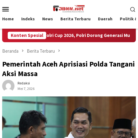
Loncat
Menu
ke
Mobile
konten
Home
Indeks
News
Berita Terbaru
Daerah
Politik 
eserta Ikuti Kapolri Cup 2026, Polri Dorong Generasi Muda Jadi Tal
Konten Spesial
Beranda
Berita Terbaru
Pemerintah Aceh Aprisiasi Polda Tangani
Aksi Massa
Redaksi
Mei 7, 2026