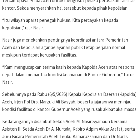
Terkait upaya Polda Aceh untuk mengusut pelaku perusakan fasilitas
kantor, Sekda menyerahkan hal tersebut kepada pihak kepolisian.
“Itu wilayah aparat penegak hukum. Kita percayakan kepada
kepolisian,” ujar Nasir.
Nasir juga menekankan pentingnya koordinasi antara Pemerintah
Aceh dan kepolisian agar pelayanan publik tetap berjalan normal
meskipun terdapat kerusakan fasilitas.
“Kami mengucapkan terima kasih kepada Kapolda Aceh atas respons
cepat dalam memantau kondisi keamanan di Kantor Gubernur,” tutur
Nasir.
Sebelumnya pada Rabu (6/5/2026) Kepala Kepolisian Daerah (Kapolda)
Aceh, Irjen Pol Drs. Marzuki Ali Basyah, beserta jajarannya meninjau
kondisi fasilitas di kantor Gubernur Aceh yang rusak akibat aksi massa.
Kedatangannya disambut Sekda Aceh M. Nasir Syamaun bersama
Asisten III Setda Aceh Dr A. Murtala, Kabiro Adpim Akkar Arafat, serta
Juru Bicara Pemerintah Aceh Teuku Kamaruzzaman dan Dr Nurlis