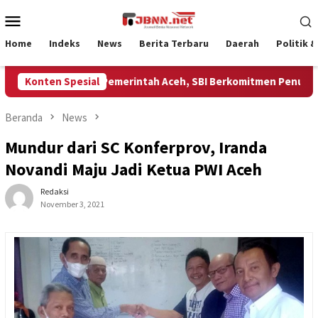
Loncat
Menu
ke
Mobile
konten
Home
Indeks
News
Berita Terbaru
Daerah
Politik 
i Permintaan Pemerintah Aceh, SBI Berkomitmen Penuhi Kebutu
Konten Spesial
Beranda
News
Mundur dari SC Konferprov, Iranda
Novandi Maju Jadi Ketua PWI Aceh
Redaksi
November 3, 2021