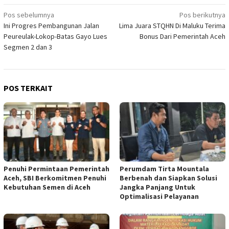
Navigasi
Pos sebelumnya
Pos berikutnya
Ini Progres Pembangunan Jalan
Lima Juara STQHN Di Maluku Terima
pos
Peureulak-Lokop-Batas Gayo Lues
Bonus Dari Pemerintah Aceh
Segmen 2 dan 3
POS TERKAIT
Penuhi Permintaan Pemerintah
Perumdam Tirta Mountala
Aceh, SBI Berkomitmen Penuhi
Berbenah dan Siapkan Solusi
Kebutuhan Semen di Aceh
Jangka Panjang Untuk
Optimalisasi Pelayanan