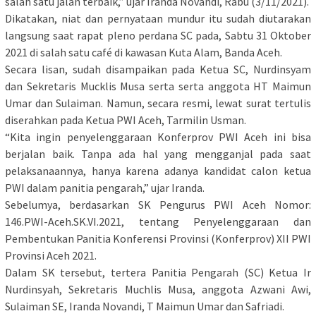
salah satu jalan terbaik,” ujar Iranda Novandi, Rabu (3/11/2021).
Dikatakan, niat dan pernyataan mundur itu sudah diutarakan
langsung saat rapat pleno perdana SC pada, Sabtu 31 Oktober
2021 di salah satu café di kawasan Kuta Alam, Banda Aceh.
Secara lisan, sudah disampaikan pada Ketua SC, Nurdinsyam
dan Sekretaris Mucklis Musa serta serta anggota HT Maimun
Umar dan Sulaiman. Namun, secara resmi, lewat surat tertulis
diserahkan pada Ketua PWI Aceh, Tarmilin Usman.
“Kita ingin penyelenggaraan Konferprov PWI Aceh ini bisa
berjalan baik. Tanpa ada hal yang mengganjal pada saat
pelaksanaannya, hanya karena adanya kandidat calon ketua
PWI dalam panitia pengarah,” ujar Iranda.
Sebelumya, berdasarkan SK Pengurus PWI Aceh Nomor:
146.PWI-Aceh.SK.VI.2021, tentang Penyelenggaraan dan
Pembentukan Panitia Konferensi Provinsi (Konferprov) XII PWI
Provinsi Aceh 2021.
Dalam SK tersebut, tertera Panitia Pengarah (SC) Ketua Ir
Nurdinsyah, Sekretaris Muchlis Musa, anggota Azwani Awi,
Sulaiman SE, Iranda Novandi, T Maimun Umar dan Safriadi.