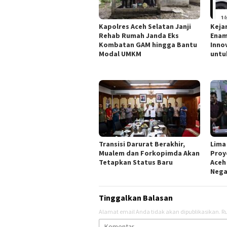
Kapolres Aceh Selatan Janji
Keja
Rehab Rumah Janda Eks
Enam
Kombatan GAM hingga Bantu
Inno
Modal UMKM
unt
Transisi Darurat Berakhir,
Lima
Mualem dan Forkopimda Akan
Proy
Tetapkan Status Baru
Aceh
Nega
Tinggalkan Balasan
Alamat email Anda tidak akan dipublikasikan.
Ru