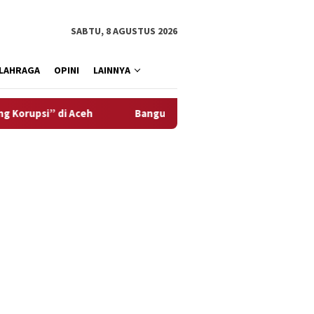
SABTU, 8 AGUSTUS 2026
LAHRAGA
OPINI
LAINNYA
di Aceh
Bangun SDM Aceh, Solusi Bangun Andalas Perluas 