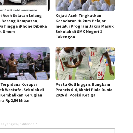
ri Aceh Selatan Lelang
Kejati Aceh Tingkatkan
 Barang Rampasan,
Kesadaran Hukum Pelajar
va hingga iPhone Dibuka
melalui Program Jaksa Masuk
uk Umum
Sekolah di SMK Negeri 1
Takengon
 Terpidana Korupsi
Pesta Gol! Inggris Bungkam
ek Wastafel Sekolah di
Prancis 6-4, Akhiri Piala Dunia
 Kembalikan Kerugian
2026 di Posisi Ketiga
ra Rp2,56 Miliar
as yang wajib ditandai
*