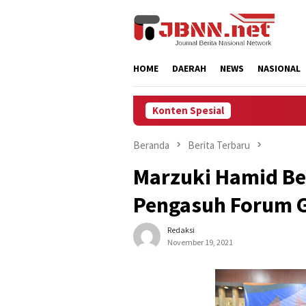
Loncat
ke
konten
HOME
DAERAH
NEWS
NASIONAL
Konten Spesial
Beranda
Berita Terbaru
Marzuki Hamid Bes
Pengasuh Forum G
Redaksi
November 19, 2021