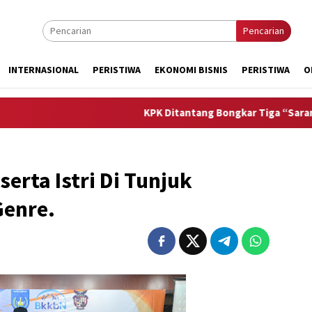
Pencarian
INTERNASIONAL
PERISTIWA
EKONOMI BISNIS
PERISTIWA
O
KPK Ditantang Bongkar Tiga “Sarang Korupsi” 
erta Istri Di Tunjuk
enre.