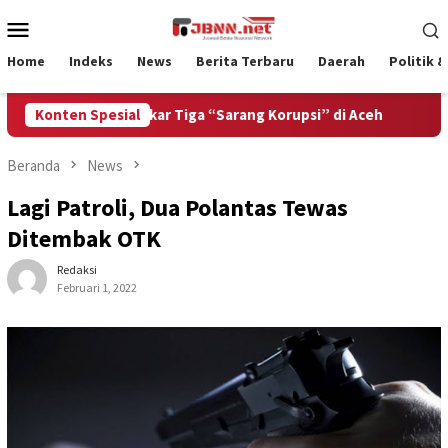
Loncat
Menu
ke
Mobile
konten
Home
Indeks
News
Berita Terbaru
Daerah
Politik 
 Ditantang Bongkar Tiga “Sarang Korupsi” di Aceh
Konten Spesial
Bangu
Beranda
News
Lagi Patroli, Dua Polantas Tewas
Ditembak OTK
Redaksi
Februari 1, 2022