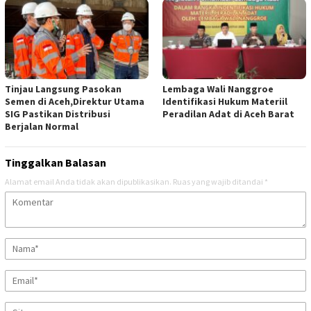
Tinjau Langsung Pasokan
Lembaga Wali Nanggroe
Semen di Aceh,Direktur Utama
Identifikasi Hukum Materiil
SIG Pastikan Distribusi
Peradilan Adat di Aceh Barat
Berjalan Normal
Tinggalkan Balasan
Alamat email Anda tidak akan dipublikasikan.
Ruas yang wajib ditandai
*