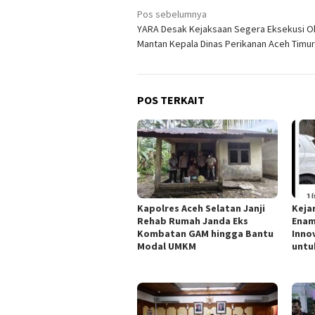
Navigasi
Pos sebelumnya
YARA Desak Kejaksaan Segera Eksekusi 
pos
Mantan Kepala Dinas Perikanan Aceh Timur
POS TERKAIT
Kapolres Aceh Selatan Janji
Keja
Rehab Rumah Janda Eks
Enam
Kombatan GAM hingga Bantu
Inno
Modal UMKM
unt