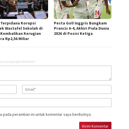
 Terpidana Korupsi
Pesta Gol! Inggris Bungkam
ek Wastafel Sekolah di
Prancis 6-4, Akhiri Piala Dunia
 Kembalikan Kerugian
2026 di Posisi Ketiga
ra Rp2,56 Miliar
as yang wajib ditandai
*
a pada peramban ini untuk komentar saya berikutnya.