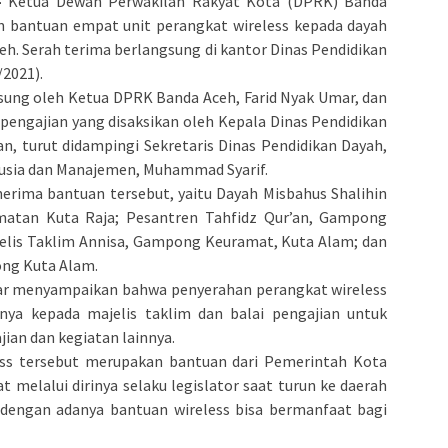
–
Ketua Dewan Perwakilan Rakyat Kota (DPRK) Banda
n bantuan empat unit perangkat wireless kepada dayah
ceh. Serah terima berlangsung di kantor Dinas Pendidikan
2021).
sung oleh Ketua DPRK Banda Aceh, Farid Nyak Umar, dan
 pengajian yang disaksikan oleh Kepala Dinas Pendidikan
n, turut didampingi Sekretaris Dinas Pendidikan Dayah,
nusia dan Manajemen, Muhammad Syarif.
ima bantuan tersebut, yaitu Dayah Misbahus Shalihin
atan Kuta Raja; Pesantren Tahfidz Qur’an, Gampong
jelis Taklim Annisa, Gampong Keuramat, Kuta Alam; dan
ong Kuta Alam.
ar menyampaikan bahwa penyerahan perangkat wireless
nya kepada majelis taklim dan balai pengajian untuk
ian dan kegiatan lainnya.
less tersebut merupakan bantuan dari Pemerintah Kota
 melalui dirinya selaku legislator saat turun ke daerah
p dengan adanya bantuan wireless bisa bermanfaat bagi