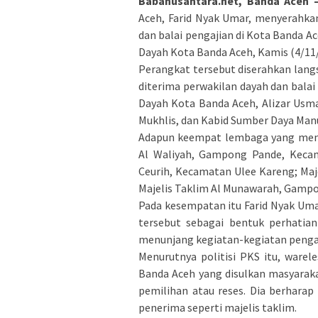
Babanusantara.net, Banda Aceh 
Aceh, Farid Nyak Umar, menyerahka
dan balai pengajian di Kota Banda A
Dayah Kota Banda Aceh, Kamis (4/11/
Perangkat tersebut diserahkan lang
diterima perwakilan dayah dan balai
Dayah Kota Banda Aceh, Alizar Usma
Mukhlis, dan Kabid Sumber Daya Ma
Adapun keempat lembaga yang mener
Al Waliyah, Gampong Pande, Kecam
Ceurih, Kecamatan Ulee Kareng; Ma
Majelis Taklim Al Munawarah, Gamp
Pada kesempatan itu Farid Nyak Um
tersebut sebagai bentuk perhatian
menunjang kegiatan-kegiatan pengaj
Menurutnya politisi PKS itu, ware
Banda Aceh yang disulkan masyarakat
pemilihan atau reses. Dia berhara
penerima seperti majelis taklim.