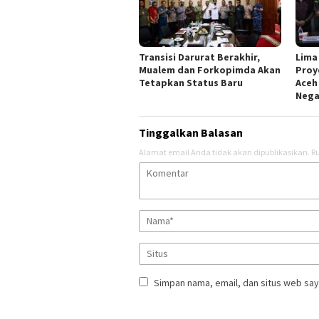
Transisi Darurat Berakhir,
Lima
Mualem dan Forkopimda Akan
Proy
Tetapkan Status Baru
Aceh
Nega
Tinggalkan Balasan
Alamat email Anda tidak akan dipublikasikan.
Ru
Simpan nama, email, dan situs web say