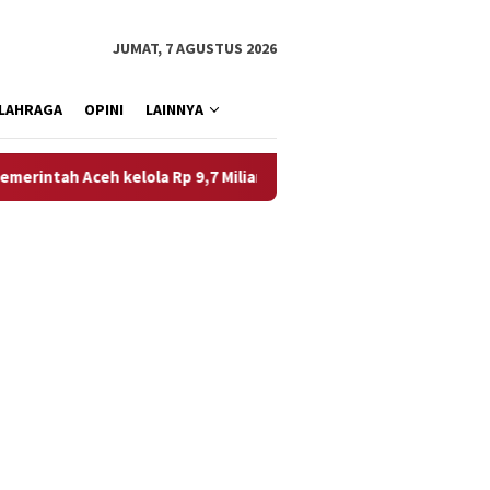
JUMAT, 7 AGUSTUS 2026
LAHRAGA
OPINI
LAINNYA
elola Rp 9,7 Miliar
Tanggapi Dugaan Perundungan Pasien