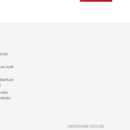
 IDI:
ikan Aceh
a Bantuan
n
polda
olresta
JARINGAN SOCIAL