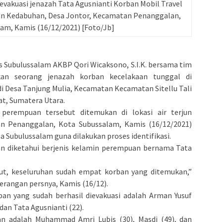
vakuasi jenazah Tata Agusnianti Korban Mobil Travel
erjun Kedabuhan, Desa Jontor, Kecamatan Penanggalan,
am, Kamis (16/12/2021) [Foto/Jb]
s Subulussalam AKBP Qori Wicaksono, S.I.K. bersama tim
n seorang jenazah korban kecelakaan tunggal di
i Desa Tanjung Mulia, Kecamatan Kecamatan Sitellu Tali
t, Sumatera Utara.
perempuan tersebut ditemukan di lokasi air terjun
n Penanggalan, Kota Subussalam, Kamis (16/12/2021)
a Subulussalam guna dilakukan proses identifikasi.
rban diketahui berjenis kelamin perempuan bernama Tata
ut, keseluruhan sudah empat korban yang ditemukan,”
terangan persnya, Kamis (16/12).
an yang sudah berhasil dievakuasi adalah Arman Yusuf
, dan Tata Agusnianti (22).
n adalah Muhammad Amri Lubis (30), Masdi (49), dan