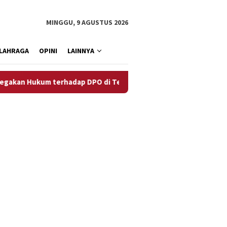
MINGGU, 9 AGUSTUS 2026
LAHRAGA
OPINI
LAINNYA
ukum terhadap DPO di Tembagapura
Aceh Membutuhkan C