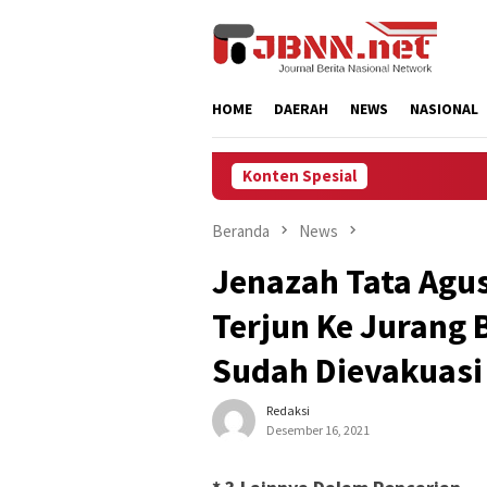
Loncat
ke
konten
HOME
DAERAH
NEWS
NASIONAL
Konten Spesial
Beranda
News
Jenazah Tata Agus
Terjun Ke Jurang 
Sudah Dievakuasi
Redaksi
Desember 16, 2021