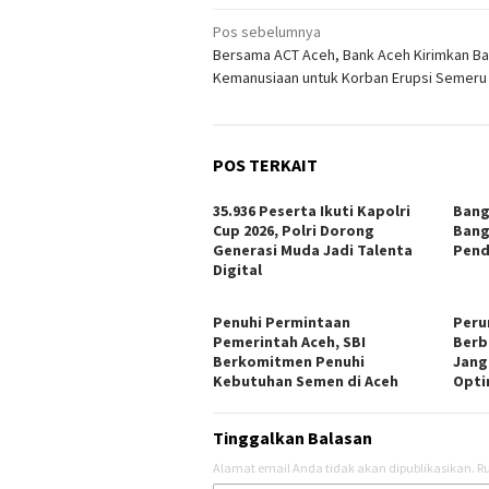
Navigasi
Pos sebelumnya
Bersama ACT Aceh, Bank Aceh Kirimkan B
pos
Kemanusiaan untuk Korban Erupsi Semeru
POS TERKAIT
35.936 Peserta Ikuti Kapolri
Bang
Cup 2026, Polri Dorong
Bang
Generasi Muda Jadi Talenta
Pend
Digital
Penuhi Permintaan
Peru
Pemerintah Aceh, SBI
Berb
Berkomitmen Penuhi
Jang
Kebutuhan Semen di Aceh
Opti
Tinggalkan Balasan
Alamat email Anda tidak akan dipublikasikan.
Ru