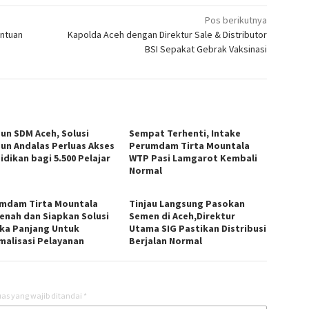
Pos berikutnya
antuan
Kapolda Aceh dengan Direktur Sale & Distributor
BSI Sepakat Gebrak Vaksinasi
un SDM Aceh, Solusi
Sempat Terhenti, Intake
un Andalas Perluas Akses
Perumdam Tirta Mountala
idikan bagi 5.500 Pelajar
WTP Pasi Lamgarot Kembali
Normal
mdam Tirta Mountala
Tinjau Langsung Pasokan
enah dan Siapkan Solusi
Semen di Aceh,Direktur
ka Panjang Untuk
Utama SIG Pastikan Distribusi
malisasi Pelayanan
Berjalan Normal
as yang wajib ditandai
*