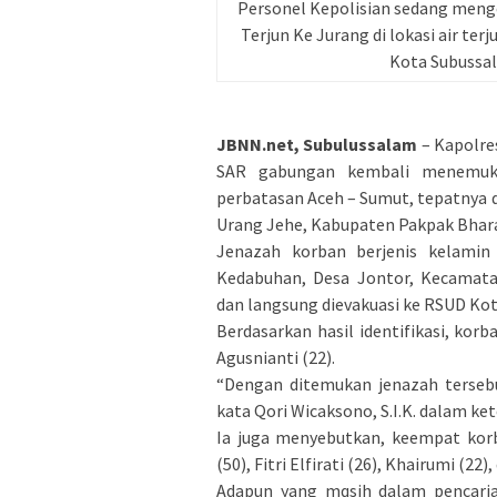
Personel Kepolisian sedang menge
Terjun Ke Jurang di lokasi air t
Kota Subussal
JBNN.net, Subulussalam
– Kapolre
SAR gabungan kembali menemuka
perbatasan Aceh – Sumut, tepatnya d
Urang Jehe, Kabupaten Pakpak Bhara
Jenazah korban berjenis kelamin 
Kedabuhan, Desa Jontor, Kecamata
dan langsung dievakuasi ke RSUD Kot
Berdasarkan hasil identifikasi, ko
Agusnianti (22).
“Dengan ditemukan jenazah terseb
kata Qori Wicaksono, S.I.K. dalam ke
Ia juga menyebutkan, keempat korb
(50), Fitri Elfirati (26), Khairumi (22)
Adapun yang mqsih dalam pencaria