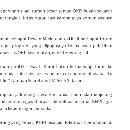
depan harus jadi rumah besar semua OKP, bukan sekadar
merangkul lintas organisasi karena gaya komunikasinya
enjabat sebagai Dewan Muda dan aktif di berbagai forum
erapa program yang digagasnya fokus pada pelatihan
asitas OKP kecamatan, dan literasi digital.
araan politik’ sesaat. Kami butuh ketua yang turun ke
emuda, lalu buka akses pelatihan dan modal usaha. Itu
ldin,” tambah Sekretaris IPA Aceh Selatan.
arapkan jadi energi awal konsolidasi pemuda menjelang
omitmen mengawal proses demokrasi internal KNPI agar
i pada kepentingan pemuda.
orang yang tepat, KNPI bisa jadi lokomotif perubahan di