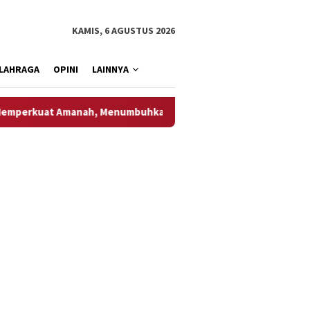
KAMIS, 6 AGUSTUS 2026
LAHRAGA
OPINI
LAINNYA
nah, Menumbuhkan Keberkahan Bagi Aceh
Wapres Gibra