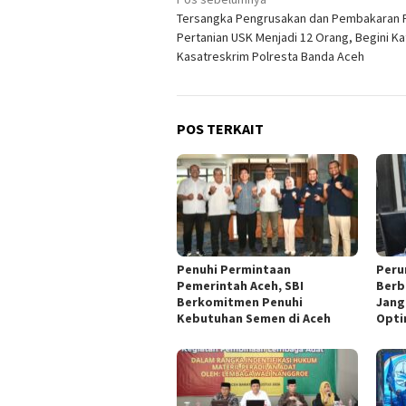
Navigasi
Tersangka Pengrusakan dan Pembakaran F
pos
Pertanian USK Menjadi 12 Orang, Begini Ka
Kasatreskrim Polresta Banda Aceh
POS TERKAIT
Penuhi Permintaan
Peru
Pemerintah Aceh, SBI
Berb
Berkomitmen Penuhi
Jang
Kebutuhan Semen di Aceh
Opti