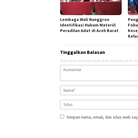
Lembaga Wali Nanggroe
Peng
Identifikasi Hukum Materiil
Foku
Peradilan Adat di Aceh Barat
Kese
Kelu
Tinggalkan Balasan
Alamat email Anda tidak akan dipublikasikan.
Ru
Simpan nama, email, dan situs web say