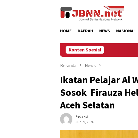
Loncat
ke
konten
HOME
DAERAH
NEWS
NASIONAL
Konten Spesial
Beranda
News
Ikatan Pelajar Al 
Sosok Firauza Hel
Aceh Selatan
Redaksi
Juni 9, 2026