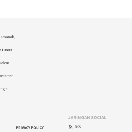
t Amanah,
an Lumut
Mualem
komitmen
ng di
JARINGAN SOCIAL
RSS
PRIVACY POLICY