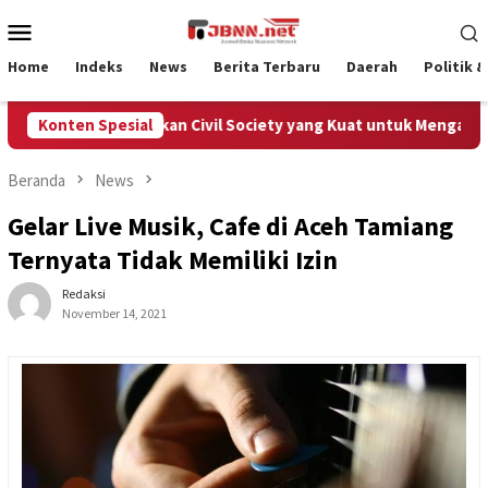
Loncat
Menu
ke
Mobile
konten
Home
Indeks
News
Berita Terbaru
Daerah
Politik 
Aceh Membutuhkan Civil Society yang Kuat untuk Mengawal Dana
Konten Spesial
Beranda
News
Gelar Live Musik, Cafe di Aceh Tamiang
Ternyata Tidak Memiliki Izin
Redaksi
November 14, 2021