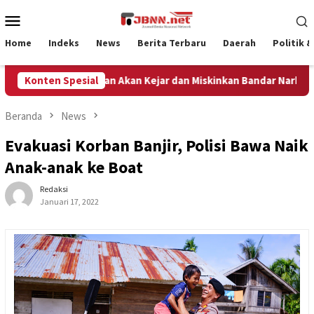
Loncat
Menu
ke
Mobile
konten
Home
Indeks
News
Berita Terbaru
Daerah
Politik 
da Aceh Tegaskan Akan Kejar dan Miskinkan Bandar Narkotika
Konten Spesial
Beranda
News
Evakuasi Korban Banjir, Polisi Bawa Naik
Anak-anak ke Boat
Redaksi
Januari 17, 2022