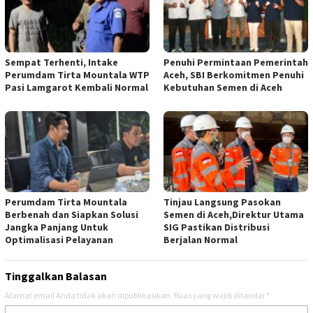
Sempat Terhenti, Intake
Penuhi Permintaan Pemerintah
Perumdam Tirta Mountala WTP
Aceh, SBI Berkomitmen Penuhi
Pasi Lamgarot Kembali Normal
Kebutuhan Semen di Aceh
Perumdam Tirta Mountala
Tinjau Langsung Pasokan
Berbenah dan Siapkan Solusi
Semen di Aceh,Direktur Utama
Jangka Panjang Untuk
SIG Pastikan Distribusi
Optimalisasi Pelayanan
Berjalan Normal
Tinggalkan Balasan
Alamat email Anda tidak akan dipublikasikan.
Ruas yang wajib ditandai
*