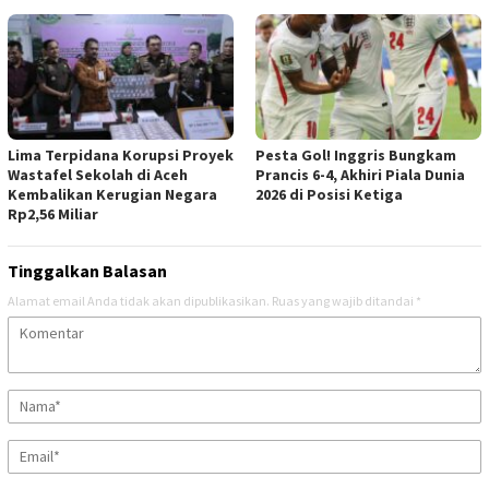
Lima Terpidana Korupsi Proyek
Pesta Gol! Inggris Bungkam
Wastafel Sekolah di Aceh
Prancis 6-4, Akhiri Piala Dunia
Kembalikan Kerugian Negara
2026 di Posisi Ketiga
Rp2,56 Miliar
Tinggalkan Balasan
Alamat email Anda tidak akan dipublikasikan.
Ruas yang wajib ditandai
*