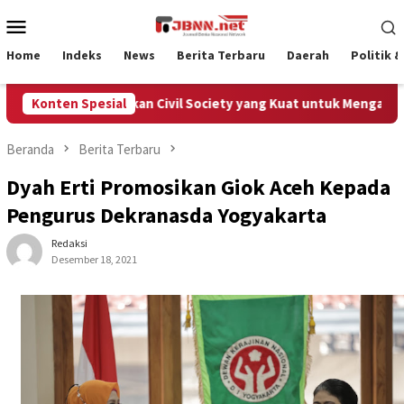
Loncat
Menu
ke
Mobile
konten
Home
Indeks
News
Berita Terbaru
Daerah
Politik 
Aceh Membutuhkan Civil Society yang Kuat untuk Mengawal Dana
Konten Spesial
Beranda
Berita Terbaru
Dyah Erti Promosikan Giok Aceh Kepada
Pengurus Dekranasda Yogyakarta
Redaksi
Desember 18, 2021