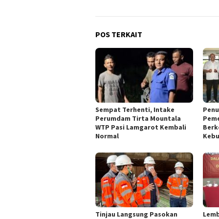
POS TERKAIT
Sempat Terhenti, Intake
Penu
Perumdam Tirta Mountala
Peme
WTP Pasi Lamgarot Kembali
Berk
Normal
Kebu
Tinjau Langsung Pasokan
Lemb