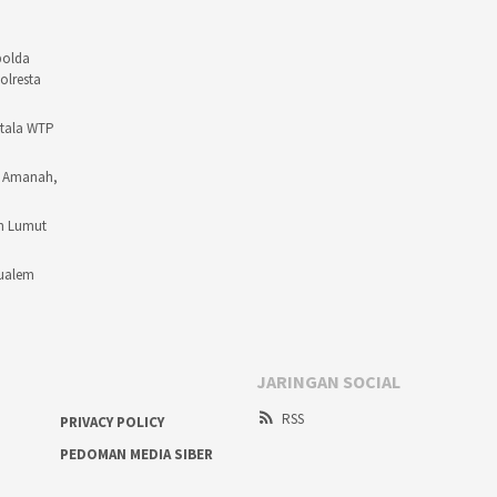
polda
olresta
ntala WTP
t Amanah,
an Lumut
Mualem
JARINGAN SOCIAL
RSS
PRIVACY POLICY
PEDOMAN MEDIA SIBER