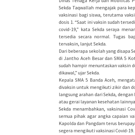
Dinas Tenaga Kerja dan Mobilitas 
Sekda Taqwallah mengajak para ke
vaksinasi bagi siswa, terutama vaksi
dosis 1. “Saat ini vaksin sudah ters
covid-19,” kata Sekda seraya men
tersedia secara normal. Tugas ba
tervaksin, lanjut Sekda.
Dari beberapa sekolah yang disapa S
di Jantho Aceh Besar dan SMA 5 Ko
sudah hampir menuntaskan vaksin dos
dikawal,” ujar Sekda.
Kepala SMA 5 Banda Aceh, mengata
divaksin untuk mengikuti zikir dan 
langsung arahan dari Sekda, dengan 
atau gerai layanan kesehatan lainnya
Sekda menambahkan, vaksinasi Covi
semua pihak agar angka capaian va
Kapolda dan Pangdam terus berupay
segera mengikuti vaksinasi Covid-19.