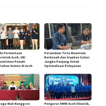
hi Permintaan
Perumdam Tirta Mountala
rintah Aceh, SBI
Berbenah dan Siapkan Solusi
omitmen Penuhi
Jangka Panjang Untuk
tuhan Semen di Aceh
Optimalisasi Pelayanan
aga Wali Nanggroe
Pengurus HMNI Aceh Dilantik,