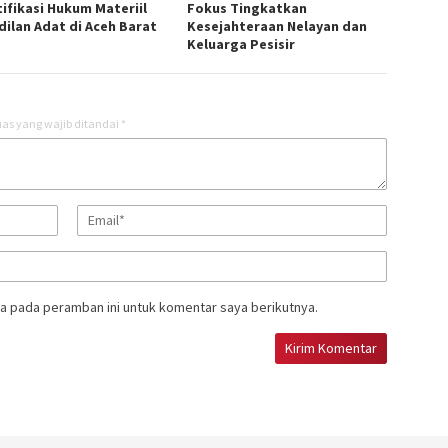
tifikasi Hukum Materiil
Fokus Tingkatkan
dilan Adat di Aceh Barat
Kesejahteraan Nelayan dan
Keluarga Pesisir
as yang wajib ditandai
*
a pada peramban ini untuk komentar saya berikutnya.