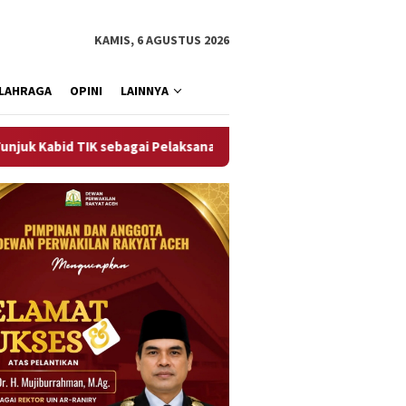
KAMIS, 6 AGUSTUS 2026
LAHRAGA
OPINI
LAINNYA
IK sebagai Pelaksana Tugas Kapolresta Banda Aceh
Sempa