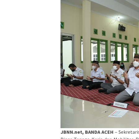
JBNN.net, BANDA ACEH
– Sekretari