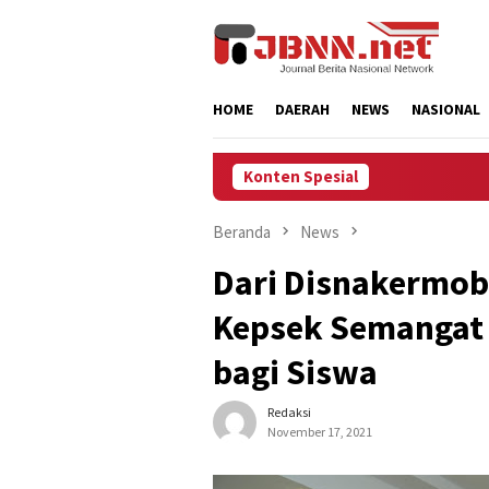
Loncat
ke
konten
HOME
DAERAH
NEWS
NASIONAL
Konten Spesial
K
Beranda
News
Dari Disnakermob
Kepsek Semangat 
bagi Siswa
Redaksi
November 17, 2021