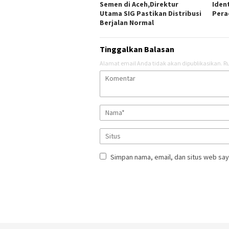
Semen di Aceh,Direktur
Iden
Utama SIG Pastikan Distribusi
Pera
Berjalan Normal
Tinggalkan Balasan
Alamat email Anda tidak akan dipublikasikan.
Ru
Simpan nama, email, dan situs web say