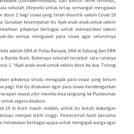
Penduduk (Disnakermobduk). Dari kantor SKPA tersebut,
pala sekolah (Kepsek) untuk tetap semangat mengawal
n dosis 2 bagi siswa yang telah disuntik vaksin Covid-19
edia. Gunakan kesempatan itu. Ajak anak-anak untuk vaksin
ambahkan pihaknya bertugas untuk memastikan vaksin
pak-ibu semua mengawal para siswa agar seluruhnya
ekda adalah SMA di Pulau Banyak, SMA di Sabang dan SMK
ta Banda Aceh. Beberapa sekolah tersebut rata-ratanya
is 1. “Ajak anak-anak untuk vaksin dosis ke dua. Tolong
kan pihaknya selalu mengajak para siswa yang belum
doa pagi. Hal itu dilakukan agar para siswa mendengarkan
harapan seusai zikir mereka bisa langsung ke Puskesmas
 untuk segera divaksin.
d-19 di Aceh masih rendah, untuk itu butuh dukungan
ksinasi menjadi lebih tinggi. Pemerintah Aceh bersama
a melakukan berbagai upaya untuk mengajak warga agar