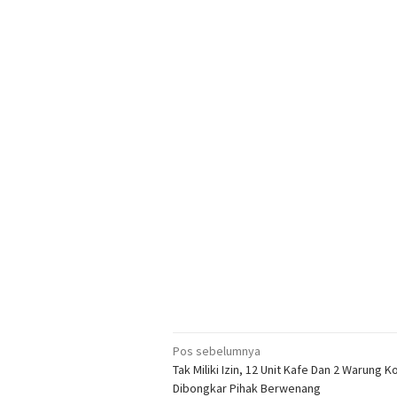
Navigasi
Pos sebelumnya
Tak Miliki Izin, 12 Unit Kafe Dan 2 Warung K
pos
Dibongkar Pihak Berwenang