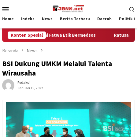
Loncat
Menu
ke
Mobile
konten
Home
Indeks
News
Berita Terbaru
Daerah
Politik 
r Wajib Patuhi Fatwa Etik Bermedsos
Konten Spesial
Ratusan Miliar Pok
Beranda
News
BSI Dukung UMKM Melalui Talenta
Wirausaha
Redaksi
Januari 19, 2022