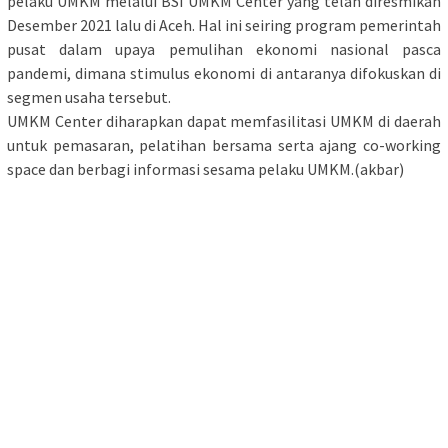
pelaku UMKM melalui BSI UMKM Center yang telah diresmikan
Desember 2021 lalu di Aceh. Hal ini seiring program pemerintah
pusat dalam upaya pemulihan ekonomi nasional pasca
pandemi, dimana stimulus ekonomi di antaranya difokuskan di
segmen usaha tersebut.
UMKM Center diharapkan dapat memfasilitasi UMKM di daerah
untuk pemasaran, pelatihan bersama serta ajang co-working
space dan berbagi informasi sesama pelaku UMKM.(akbar)