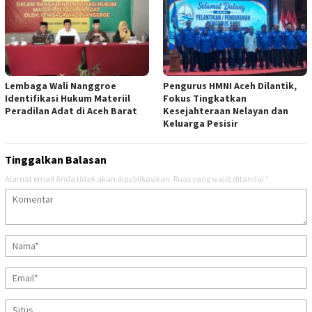
Lembaga Wali Nanggroe
Pengurus HMNI Aceh Dilantik,
Identifikasi Hukum Materiil
Fokus Tingkatkan
Peradilan Adat di Aceh Barat
Kesejahteraan Nelayan dan
Keluarga Pesisir
Tinggalkan Balasan
Alamat email Anda tidak akan dipublikasikan.
Ruas yang wajib ditandai
*