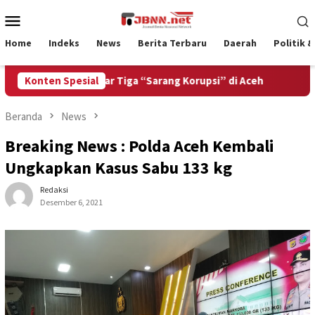
Loncat
Menu
ke
Mobile
konten
Home
Indeks
News
Berita Terbaru
Daerah
Politik 
itantang Bongkar Tiga “Sarang Korupsi” di Aceh
Konten Spesial
Bangun 
Beranda
News
Breaking News : Polda Aceh Kembali
Ungkapkan Kasus Sabu 133 kg
Redaksi
Desember 6, 2021