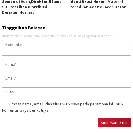
Semen di Aceh,Direktur Utama
Identifikasi Hukum Materiil
SIG Pastikan Distribusi
Peradilan Adat di Aceh Barat
Berjalan Normal
Tinggalkan Balasan
Alamat email Anda tidak akan dipublikasikan.
Ruas yang wajib ditandai
*
Simpan nama, email, dan situs web saya pada peramban ini untuk
komentar saya berikutnya.