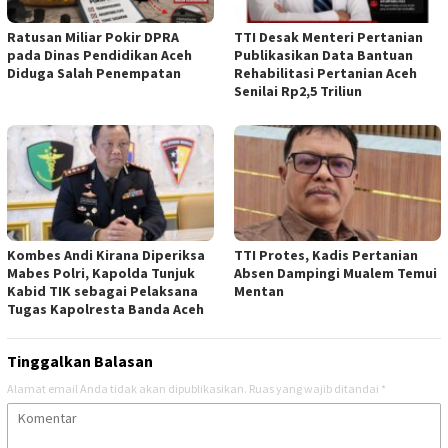
Ratusan Miliar Pokir DPRA
TTI Desak Menteri Pertanian
pada Dinas Pendidikan Aceh
Publikasikan Data Bantuan
Diduga Salah Penempatan
Rehabilitasi Pertanian Aceh
Senilai Rp2,5 Triliun
Kombes Andi Kirana Diperiksa
TTI Protes, Kadis Pertanian
Mabes Polri, Kapolda Tunjuk
Absen Dampingi Mualem Temui
Kabid TIK sebagai Pelaksana
Mentan
Tugas Kapolresta Banda Aceh
Tinggalkan Balasan
Alamat email Anda tidak akan dipublikasikan.
Ruas yang wajib ditandai
*