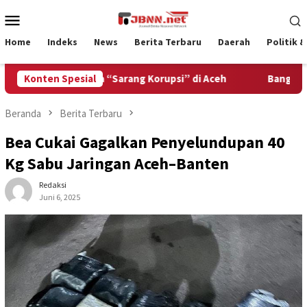
Loncat
Menu
ke
Mobile
konten
Home
Indeks
News
Berita Terbaru
Daerah
Politik 
Bongkar Tiga “Sarang Korupsi” di Aceh
Konten Spesial
Bangun SDM Aceh, 
Beranda
Berita Terbaru
Bea Cukai Gagalkan Penyelundupan 40
Kg Sabu Jaringan Aceh–Banten
Redaksi
Juni 6, 2025