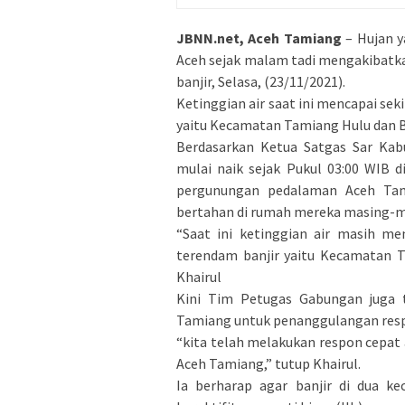
JBNN.net, Aceh Tamiang
– Hujan 
Aceh sejak malam tadi mengakibatk
banjir, Selasa, (23/11/2021).
Ketinggian air saat ini mencapai se
yaitu Kecamatan Tamiang Hulu dan B
Berdasarkan Ketua Satgas Sar Kab
mulai naik sejak Pukul 03:00 WIB di
pergunungan pedalaman Aceh Tam
bertahan di rumah mereka masing-ma
“Saat ini ketinggian air masih m
terendam banjir yaitu Kecamatan 
Khairul
Kini Tim Petugas Gabungan juga
Tamiang untuk penanggulangan respo
“kita telah melakukan respon cepat
Aceh Tamiang,” tutup Khairul.
Ia berharap agar banjir di dua k