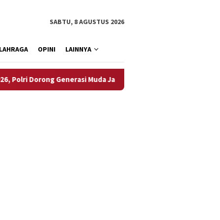
SABTU, 8 AGUSTUS 2026
LAHRAGA
OPINI
LAINNYA
i Dorong Generasi Muda Jadi Talenta Digital
Rahul Berpelu