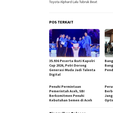
Toyota Alphard Lalu Tubruk Beat
POS TERKAIT
35.936 Peserta Ikuti Kapolri
Bang
Cup 2026, Polri Dorong
Bang
Generasi Muda Jadi Talenta
Pend
Digital
Penuhi Permintaan
Peru
Pemerintah Aceh, SBI
Berb
Berkomitmen Penuhi
Jang
Kebutuhan Semen di Aceh
Opti