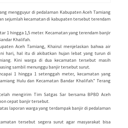
yang mengguyur di pedalaman Kabupaten Aceh Tamiang
an sejumlah kecamatan di kabupaten tersebut terendam
kitar 1 hingga 1,5 meter. Kecamatan yang terendam banjir
andar Khalifah.
upaten Aceh Tamiang, Khairul menjelaskan bahwa air
ni hari, hal itu di akibatkan hujan lebat yang turun di
iang. Kini warga di dua kecamatan tersebut masih
sing sambil menunggu banjir tersebut surut.
encapai 1 hingga 1 setenggah meter, kecamatan yang
Tamiang Hulu dan Kecamatan Bandar Khalifah.” Terang
 telah mengirim Tim Satgas Sar bersama BPBD Aceh
n cepat banjir tersebut.
 atas laporan warga yang terdampak banjir di pedalaman
ecamatan tersebut segera surut agar masyarakat bisa