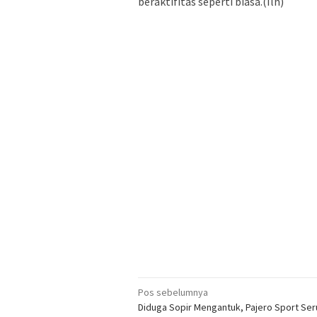
beraktifitas seperti biasa.(Ilh)
Navigasi
Pos sebelumnya
Diduga Sopir Mengantuk, Pajero Sport Se
pos