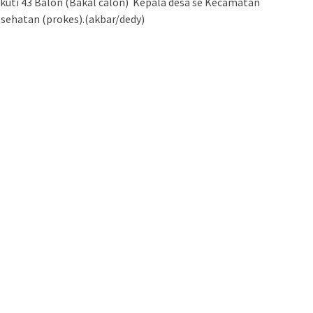
ikuti 43 Balon (Bakal calon) Kepala desa se Kecamatan
esehatan (prokes).(akbar/dedy)