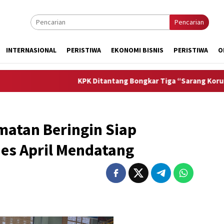
Pencarian
INTERNASIONAL
PERISTIWA
EKONOMI BISNIS
PERISTIWA
O
KPK Ditantang Bongkar Tiga “Sarang Korupsi” di Aceh
matan Beringin Siap
des April Mendatang