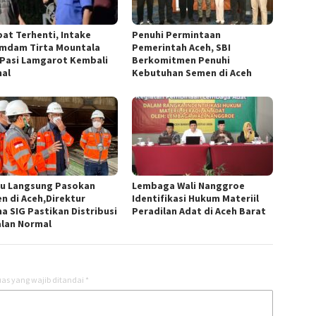
at Terhenti, Intake
Penuhi Permintaan
mdam Tirta Mountala
Pemerintah Aceh, SBI
Pasi Lamgarot Kembali
Berkomitmen Penuhi
al
Kebutuhan Semen di Aceh
au Langsung Pasokan
Lembaga Wali Nanggroe
n di Aceh,Direktur
Identifikasi Hukum Materiil
a SIG Pastikan Distribusi
Peradilan Adat di Aceh Barat
alan Normal
as yang wajib ditandai
*