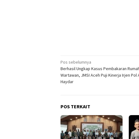
Navigasi
Pos sebelumnya
Berhasil Ungkap Kasus Pembakaran Ruma
pos
Wartawan, JMSI Aceh Puji Kinerja Irjen Po
Haydar
POS TERKAIT