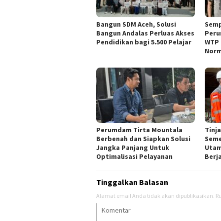
Bangun SDM Aceh, Solusi
Semp
Bangun Andalas Perluas Akses
Peru
Pendidikan bagi 5.500 Pelajar
WTP 
Norm
Perumdam Tirta Mountala
Tinj
Berbenah dan Siapkan Solusi
Seme
Jangka Panjang Untuk
Utam
Optimalisasi Pelayanan
Berj
Tinggalkan Balasan
Alamat email Anda tidak akan dipublikasikan.
Ru